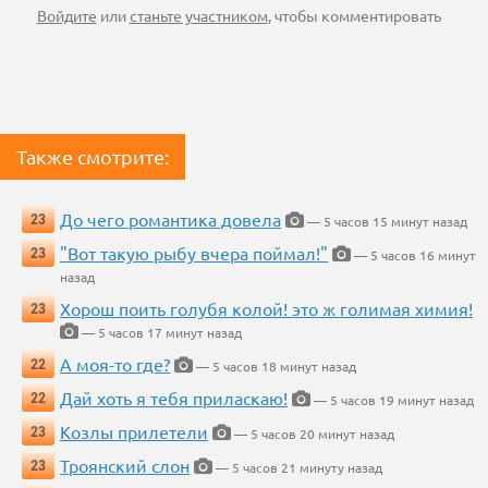
Войдите
или
станьте участником
, чтобы комментировать
Также смотрите:
До чего романтика довела
23
— 5 часов 15 минут назад
"Вот такую рыбу вчера поймал!"
23
— 5 часов 16 минут
назад
Хорош поить голубя колой! это ж голимая химия!
23
— 5 часов 17 минут назад
А моя-то где?
22
— 5 часов 18 минут назад
Дай хоть я тебя приласкаю!
22
— 5 часов 19 минут назад
Козлы прилетели
23
— 5 часов 20 минут назад
Троянский слон
23
— 5 часов 21 минуту назад