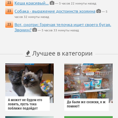
Кеша красивый...
23
— 5 часов 22 минуты назад
Собака - выражение достоинств хозяина
23
— 5
часов 32 минуты назад
Вот, смотри: Горячая телочка ищет своего бугая.
23
Звоним?
— 5 часов 33 минуты назад
Лучшее в категории
А может не будем его
Да были же сосиски, я ж
ловить, пусть тока
помню!!
поближе подойдет