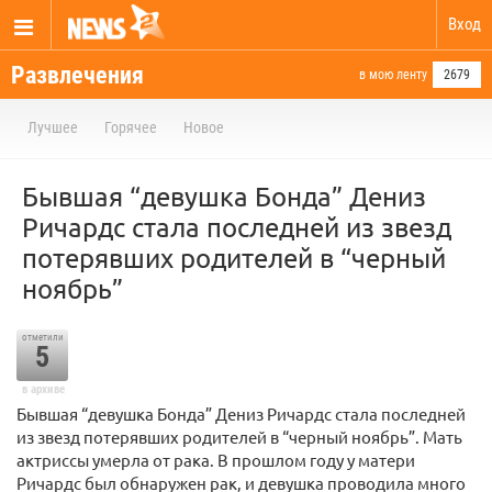
Вход
Развлечения
в мою ленту
2679
Лучшее
Горячее
Новое
Бывшая “девушка Бонда” Дениз
Ричардс стала последней из звезд
потерявших родителей в “черный
ноябрь”
отметили
5
в архиве
Бывшая “девушка Бонда” Дениз Ричардс стала последней
из звезд потерявших родителей в “черный ноябрь”. Мать
актриссы умерла от рака. В прошлом году у матери
Ричардс был обнаружен рак, и девушка проводила много