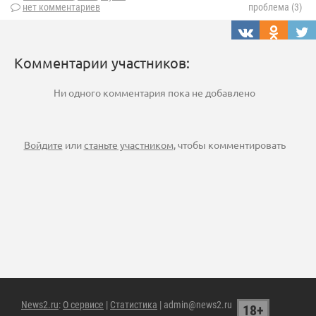
нет комментариев
проблема (3)
Комментарии участников:
Ни одного комментария пока не добавлено
Войдите
или
станьте участником
, чтобы комментировать
News2.ru
:
О сервисе
|
Статистика
| admin@news2.ru
18+