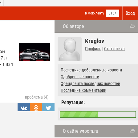
И
Вход
в мою ленту
3157
Об авторе
Kruglov
Профиль
|
Статистика
ной
7 л
 1 834
Последние добавленные новости
Одобренные новости
Френдлента последних новостей
Последние комментарии
проблема (4)
Репутация:
О сайте wroom.ru