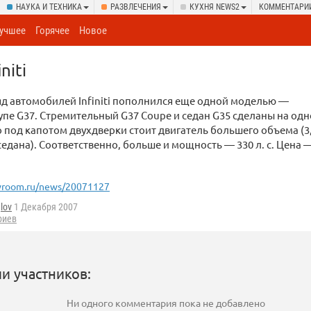
НАУКА И ТЕХНИКА
РАЗВЛЕЧЕНИЯ
КУХНЯ NEWS2
КОММЕНТАРИ
учшее
Горячее
Новое
niti
д автомобилей Infiniti пополнился еще одной моделью —
пе G37. Стремительный G37 Coupe и седан G35 сделаны на од
 под капотом двухдверки стоит двигатель большего объема (3,
 седана). Соответственно, больше и мощность — 330 л. с. Цена —
room.ru/news/20071127
lov
1 Декабря 2007
риев
и участников:
Ни одного комментария пока не добавлено