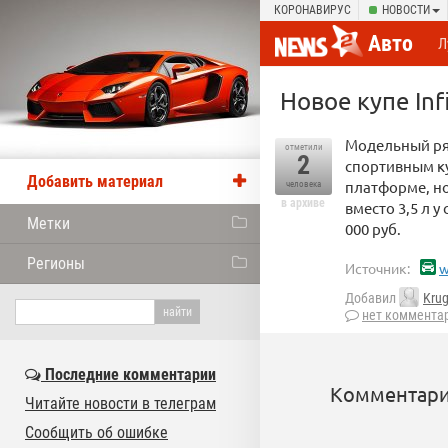
КОРОНАВИРУС
НОВОСТИ
Авто
Л
Новое купе Infi
Модельный ря
отметили
2
спортивным ку
Добавить материал
платформе, но
человека
в архиве
вместо 3,5 л у
Метки
000 руб.
Регионы
Источник:
w
Добавил
Krug
нет коммента
Последние комментарии
Комментари
Читайте новости в телеграм
Сообщить об ошибке