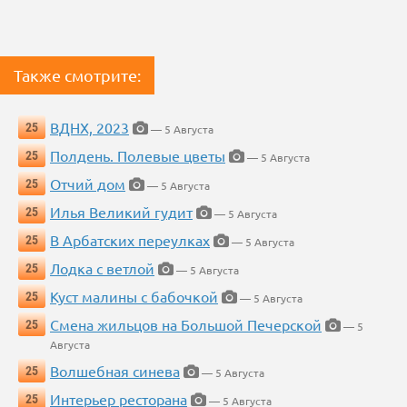
Также смотрите:
ВДНХ, 2023
25
— 5 Августа
Полдень. Полевые цветы
25
— 5 Августа
Отчий дом
25
— 5 Августа
Илья Великий гудит
25
— 5 Августа
В Арбатских переулках
25
— 5 Августа
Лодка с ветлой
25
— 5 Августа
Куст малины с бабочкой
25
— 5 Августа
Смена жильцов на Большой Печерской
25
— 5
Августа
Волшебная синева
25
— 5 Августа
Интерьер ресторана
25
— 5 Августа