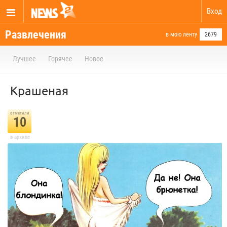
Вход
Развлечения
в мою ленту
2679
Лучшее
Горячее
Новое
Крашеная⁠⁠
отметили
10
в архиве