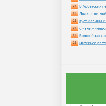
В Арбатских п
25
Лодка с ветло
25
Куст малины с
25
Смена жильцо
25
Волшебная си
25
Интерьер рест
25