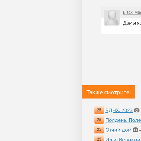
Black_Ma
Дамы яв
Также смотрите:
ВДНХ, 2023
25
Полдень. Пол
25
Отчий дом
25
—
Илья Великий
25