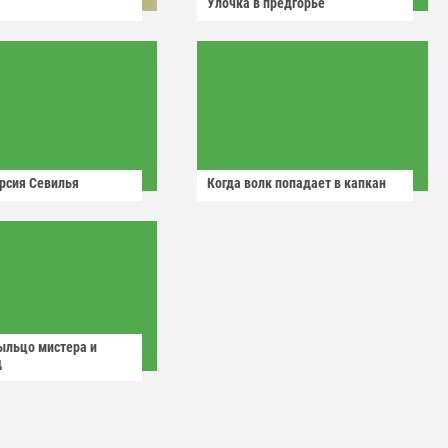
Улочка в предгорье
рсия Севилья
Когда волк попадает в капкан
ыльцо мистера и
д