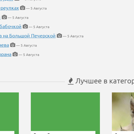
ереулках
— 5 Августа
й
— 5 Августа
 бабочкой
— 5 Августа
в на Большой Печерской
— 5 Августа
нева
— 5 Августа
орана
— 5 Августа
Лучшее в катего