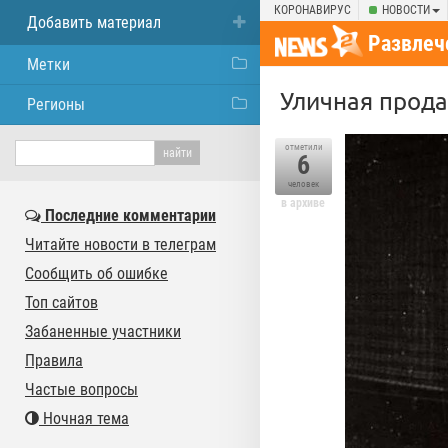
КОРОНАВИРУС
НОВОСТИ
Добавить материал
Развлеч
Метки
Уличная прода
Регионы
отметили
6
человек
в архиве
Последние комментарии
Читайте новости в телеграм
Сообщить об ошибке
Топ сайтов
Забаненные участники
Правила
Частые вопросы
Ночная тема