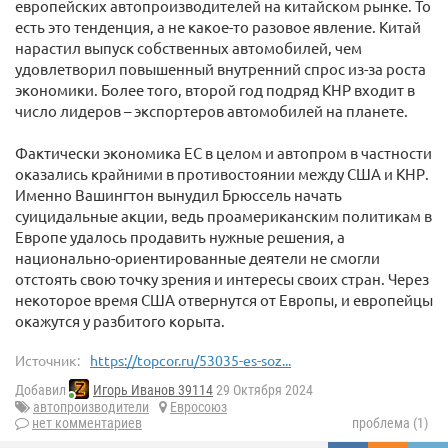
европейских автопроизводителей на китайском рынке. То
есть это тенденция, а не какое-то разовое явление. Китай
нарастил выпуск собственных автомобилей, чем
удовлетворил повышенный внутренний спрос из-за роста
экономики. Более того, второй год подряд КНР входит в
число лидеров – экспортеров автомобилей на планете.
Фактически экономика ЕС в целом и автопром в частности
оказались крайними в противостоянии между США и КНР.
Именно Вашингтон вынудил Брюссель начать
суицидальные акции, ведь проамериканским политикам в
Европе удалось продавить нужные решения, а
национально-ориентированные деятели не смогли
отстоять свою точку зрения и интересы своих стран. Через
некоторое время США отвернутся от Европы, и европейцы
окажутся у разбитого корыта.
Источник:
https://topcor.ru/53035-es-soz...
Добавил
Игорь Иванов 39114
29 Октября 2024
автопроизводители
Евросоюз
нет комментариев
проблема (1)