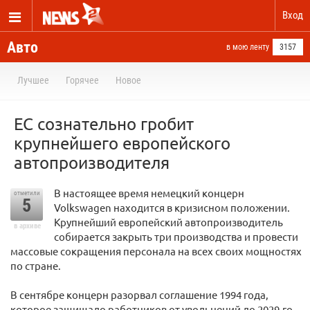
Вход
Авто
в мою ленту
3157
Лучшее
Горячее
Новое
ЕС сознательно гробит
крупнейшего европейского
автопроизводителя
В настоящее время немецкий концерн
отметили
5
Volkswagen находится в кризисном положении.
Крупнейший европейский автопроизводитель
в архиве
собирается закрыть три производства и провести
массовые сокращения персонала на всех своих мощностях
по стране.
В сентябре концерн разорвал соглашение 1994 года,
которое защищало работников от увольнений до 2029-го.