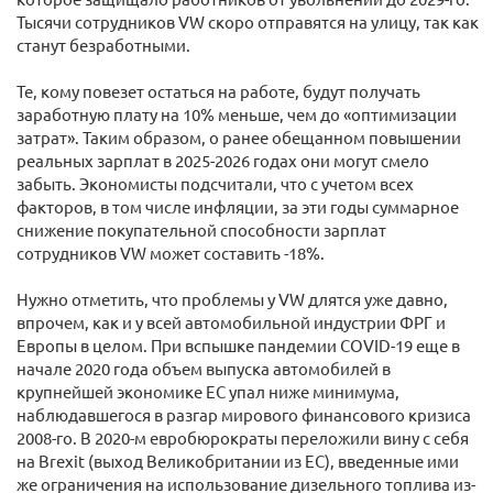
Тысячи сотрудников VW скоро отправятся на улицу, так как
станут безработными.
Те, кому повезет остаться на работе, будут получать
заработную плату на 10% меньше, чем до «оптимизации
затрат». Таким образом, о ранее обещанном повышении
реальных зарплат в 2025-2026 годах они могут смело
забыть. Экономисты подсчитали, что с учетом всех
факторов, в том числе инфляции, за эти годы суммарное
снижение покупательной способности зарплат
сотрудников VW может составить -18%.
Нужно отметить, что проблемы у VW длятся уже давно,
впрочем, как и у всей автомобильной индустрии ФРГ и
Европы в целом. При вспышке пандемии COVID-19 еще в
начале 2020 года объем выпуска автомобилей в
крупнейшей экономике ЕС упал ниже минимума,
наблюдавшегося в разгар мирового финансового кризиса
2008-го. В 2020-м евробюрократы переложили вину с себя
на Brexit (выход Великобритании из ЕС), введенные ими
же ограничения на использование дизельного топлива из-