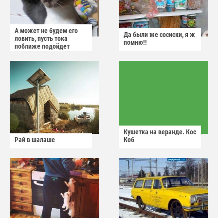
А может не будем его
Да были же сосиски, я ж
ловить, пусть тока
помню!!
поближе подойдет
Кушетка на веранде. Кос
Рай в шалаше
Коб