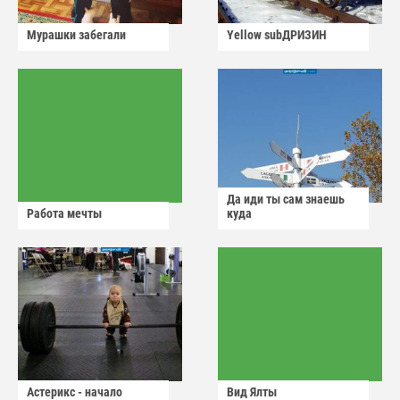
Мурашки забегали
Yellow subДРИЗИН
Да иди ты сам знаешь
Работа мечты
куда
Астерикс - начало
Вид Ялты