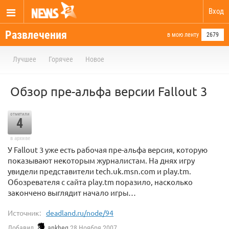
Вход
Развлечения
в мою ленту
2679
Лучшее
Горячее
Новое
Обзор пре-альфа версии Fallout 3
отметили
4
в архиве
У Fallout 3 уже есть рабочая пре-альфа версия, которую
показывают некоторым журналистам. На днях игру
увидели представители tech.uk.msn.com и play.tm.
Обозревателя с сайта play.tm поразило, насколько
закончено выглядит начало игры…
Источник:
deadland.ru/node/94
Добавил
ankheg
28 Ноября 2007