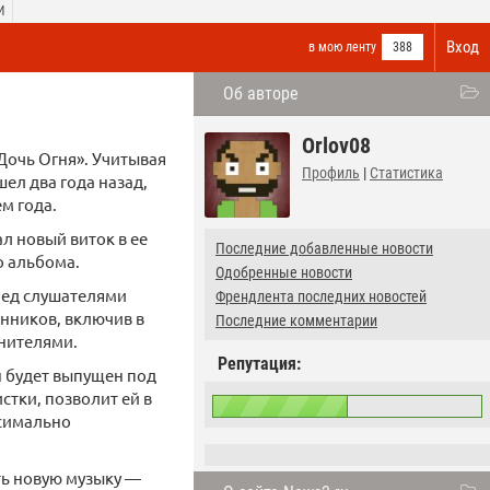
И
Вход
в мою ленту
388
Об авторе
Orlov08
Дочь Огня». Учитывая
Профиль
|
Статистика
ел два года назад,
м года.
л новый виток в ее
Последние добавленные новости
о альбома.
Одобренные новости
ред слушателями
Френдлента последних новостей
онников, включив в
Последние комментарии
лнителями.
Репутация:
н будет выпущен под
стки, позволит ей в
ксимально
ть новую музыку —