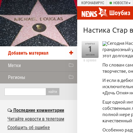
КОРОНАВИРУС
НОВОСТИ
Шоубиз
Настика Стар 
Сегодня Нас
отметил
1
грандиозный у
Добавить материал
этот долгожд
человек
в архиве
По словам сам
Метки
творчестве, о
Регионы
И если в дебю
исключительно
«Дочь Огня» н
Еще одной инт
собственным л
Последние комментарии
полной мере р
Читайте новости в телеграм
качественный 
Сообщить об ошибке
Особенно раду