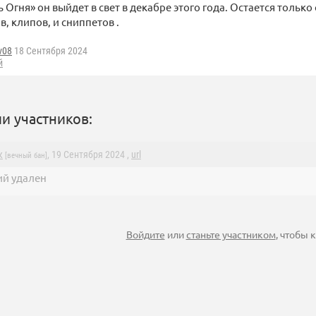
 Огня» он выйдет в свет в декабре этого года. Остается тольк
, клипов, и сниппетов .
v08
18 Сентября 2024
й
и участников:
к
, 19 Сентября 2024 ,
url
[вечный бан]
й удален
Войдите
или
станьте участником
, чтобы