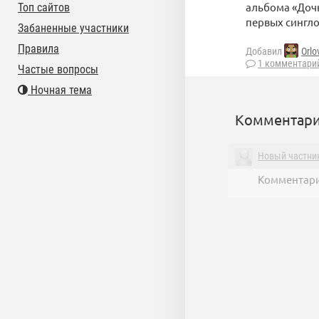
альбома «Дочь
Топ сайтов
первых синглов
Забаненные участники
Правила
Добавил
Orlo
1 комментари
Частые вопросы
Ночная тема
Комментари
Новый частни
Комментари