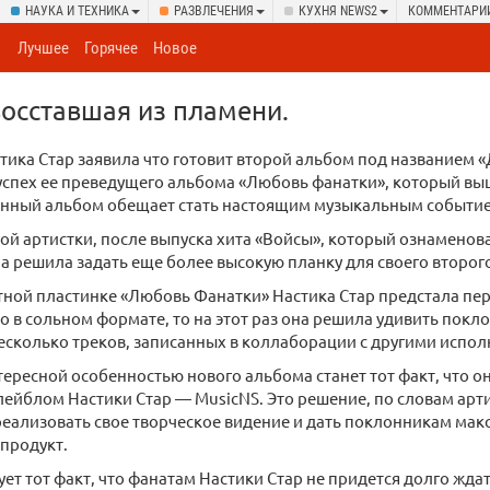
НАУКА И ТЕХНИКА
РАЗВЛЕЧЕНИЯ
КУХНЯ NEWS2
КОММЕНТАРИ
Лучшее
Горячее
Новое
восставшая из пламени.
тика Стар заявила что готовит второй альбом под названием «
спех ее преведущего альбома «Любовь фанатки», который выш
анный альбом обещает стать настоящим музыкальным событие
ой артистки, после выпуска хита «Войсы», который ознаменова
на решила задать еще более высокую планку для своего второг
тной пластинке «Любовь Фанатки» Настика Стар предстала пе
 в сольном формате, то на этот раз она решила удивить покл
есколько треков, записанных в коллаборации с другими испо
ересной особенностью нового альбома станет тот факт, что о
ейблом Настики Стар — MusicNS. Это решение, по словам арти
еализовать свое творческое видение и дать поклонникам ма
продукт.
ет тот факт, что фанатам Настики Стар не придется долго жда