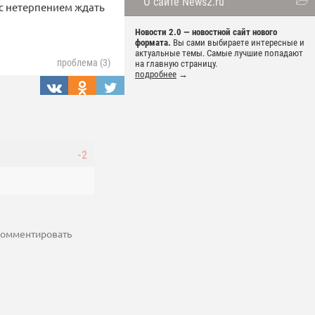
О сайте News2.ru
о с нетерпением ждать
Новости 2.0 — новостной сайт нового
формата.
Вы сами выбираете интересные и
актуальные темы. Самые лучшие попадают
проблема (3)
на главную страницу.
подробнее
→
-2
 комментировать