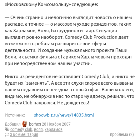
«Московскому Комсомольцу» следующее:
— Очень странно и нелогично выглядит новость о нашем
распаде, а точнее — о массовом уходе резидентов, таких
как Харламов, Воля, Батрутдинов и Таир. Ситуация
выглядит ровно наоборот. Comedy Club Production дает
возможность ребятам расширить свои сферы
деятельности. И создание музыкального проекта Паши
Воли, и съемки фильма с Гариком Харламовым проходят
при непосредственном нашем участии.
Никто из резидентов не оставляет Comedy Club, и никто не
будет их “заменять”. А все эти слухи скорее всего вызваны
нашим недавним переездом в новый офис. Ваши коллеги,
видимо, не обнаружив нас по старому адресу, решили, что
Comedy Club накрылся. Не дождетесь!
Источник:
shoowbiz.ru/news/14835.html
Добавил
borhes
28 Ноября 2007
comedy club
,
воля
,
харламов
3 комментария
проблема (2)