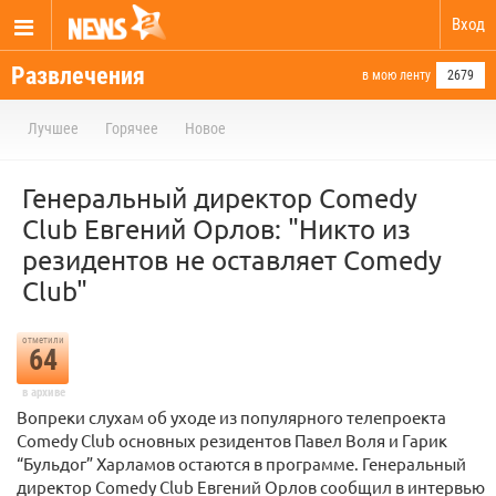
Вход
Развлечения
в мою ленту
2679
Лучшее
Горячее
Новое
Генеральный директор Comedy
Club Евгений Орлов: "Никто из
резидентов не оставляет Comedy
Club"
отметили
64
в архиве
Вопреки слухам об уходе из популярного телепроекта
Comedy Club основных резидентов Павел Воля и Гарик
“Бульдог” Харламов остаются в программе. Генеральный
директор Comedy Club Евгений Орлов сообщил в интервью