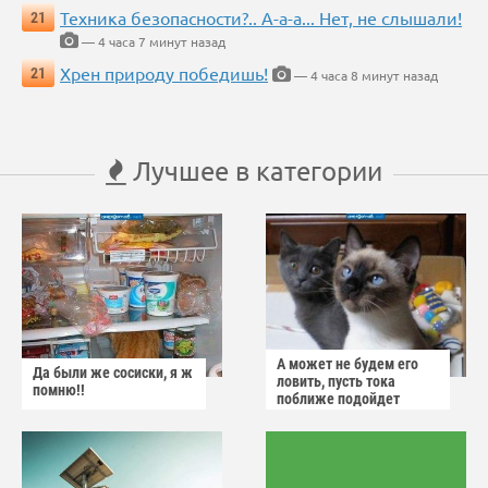
Техника безопасности?.. А-а-а... Нет, не слышали!
21
— 4 часа 7 минут назад
Хрен природу победишь!
21
— 4 часа 8 минут назад
Лучшее в категории
А может не будем его
Да были же сосиски, я ж
ловить, пусть тока
помню!!
поближе подойдет