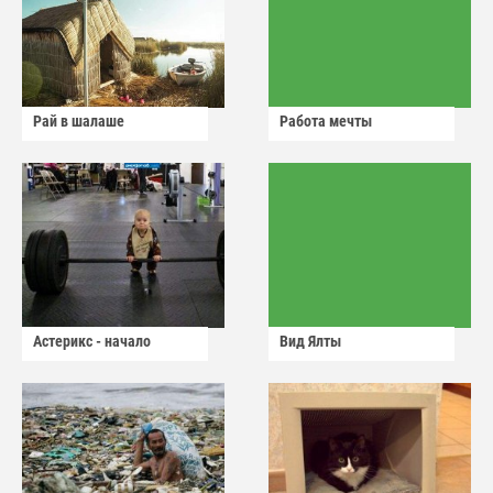
Рай в шалаше
Работа мечты
Астерикс - начало
Вид Ялты