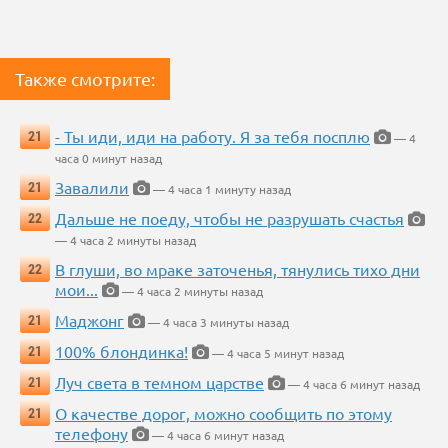
Также смотрите:
- Ты иди, иди на работу. Я за тебя посплю
21
— 4
часа 0 минут назад
Завалили
21
— 4 часа 1 минуту назад
Дальше не поеду, чтобы не разрушать счастья
22
— 4 часа 2 минуты назад
В глуши, во мраке заточенья, тянулись тихо дни
22
мои...
— 4 часа 2 минуты назад
Маджонг
21
— 4 часа 3 минуты назад
100% блондинка!
21
— 4 часа 5 минут назад
Луч света в темном царстве
21
— 4 часа 6 минут назад
О качестве дорог, можно сообщить по этому
21
телефону
— 4 часа 6 минут назад