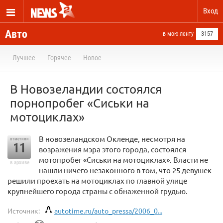
Вход
Авто
в мою ленту
3157
Лучшее
Горячее
Новое
В Новозеландии состоялся
порнопробег «Сиськи на
мотоциклах»
В новозеландском Окленде, несмотря на
отметили
11
возражения мэра этого города, состоялся
мотопробег «Сиськи на мотоциклах». Власти не
в архиве
нашли ничего незаконного в том, что 25 девушек
решили проехать на мотоциклах по главной улице
крупнейшего города страны с обнаженной грудью.
Источник:
autotime.ru/auto_pressa/2006_0...