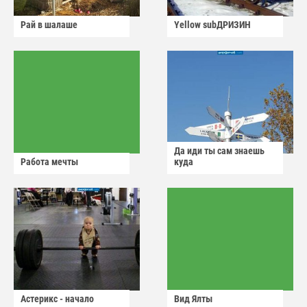
Рай в шалаше
Yellow subДРИЗИН
Да иди ты сам знаешь
Работа мечты
куда
Астерикс - начало
Вид Ялты