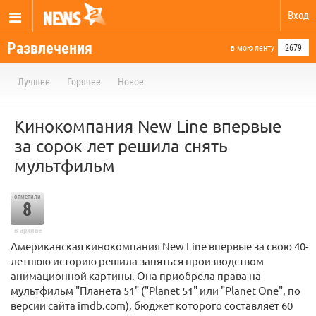
Вход
Развлечения
в мою ленту
2679
Лучшее
Горячее
Новое
Кинокомпания New Line впервые
за сорок лет решила снять
мультфильм
отметили
8
в архиве
Американская кинокомпания New Line впервые за свою 40-
летнюю историю решила заняться производством
анимационной картины. Она приобрела права на
мультфильм "Планета 51" ("Planet 51" или "Planet One", по
версии сайта imdb.com), бюджет которого составляет 60