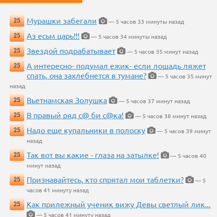
Мурашки забегали
25
— 5 часов 33 минуты назад
Аз есьм царь!!!
25
— 5 часов 34 минуты назад
Звездой подрабатывает
25
— 5 часов 35 минут назад
А интересно- подумал ежик- если лошадь ляжет
25
спать, она захлебнется в тумане?
— 5 часов 35 минут
назад
Вьетнамская Золушка
25
— 5 часов 37 минут назад
В правый ряд с@ би с@ка!
25
— 5 часов 38 минут назад
Надо еще купальники в полоску
25
— 5 часов 39 минут
назад
Так вот вы какие - глаза на затылке!
25
— 5 часов 40
минут назад
Признавайтесь, кто спрятал мои таблетки?
25
— 5
часов 41 минуту назад
Как прилежный ученик вижу Девы светлый лик...
25
— 5 часов 41 минуту назад