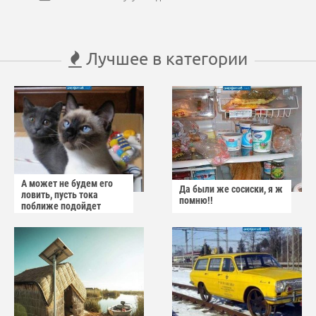
Лучшее в категории
А может не будем его
Да были же сосиски, я ж
ловить, пусть тока
помню!!
поближе подойдет