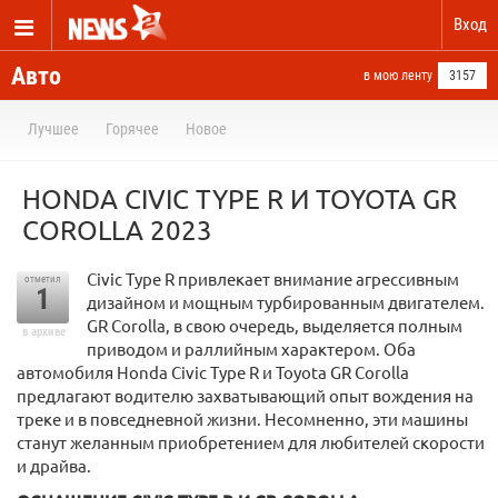
Вход
Авто
в мою ленту
3157
Лучшее
Горячее
Новое
HONDA CIVIC TYPE R И TOYOTA GR
COROLLA 2023
Civic Type R привлекает внимание агрессивным
отметил
1
дизайном и мощным турбированным двигателем.
GR Corolla, в свою очередь, выделяется полным
в архиве
приводом и раллийным характером. Оба
автомобиля Honda Civic Type R и Toyota GR Corolla
предлагают водителю захватывающий опыт вождения на
треке и в повседневной жизни. Несомненно, эти машины
станут желанным приобретением для любителей скорости
и драйва.