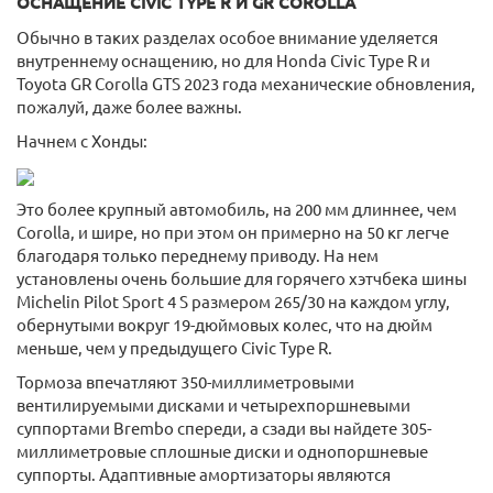
ОСНАЩЕНИЕ CIVIC TYPE R И GR COROLLA
Обычно в таких разделах особое внимание уделяется
внутреннему оснащению, но для Honda Civic Type R и
Toyota GR Corolla GTS 2023 года механические обновления,
пожалуй, даже более важны.
Начнем с Хонды:
Это более крупный автомобиль, на 200 мм длиннее, чем
Corolla, и шире, но при этом он примерно на 50 кг легче
благодаря только переднему приводу. На нем
установлены очень большие для горячего хэтчбека шины
Michelin Pilot Sport 4 S размером 265/30 на каждом углу,
обернутыми вокруг 19-дюймовых колес, что на дюйм
меньше, чем у предыдущего Civic Type R.
Тормоза впечатляют 350-миллиметровыми
вентилируемыми дисками и четырехпоршневыми
суппортами Brembo спереди, а сзади вы найдете 305-
миллиметровые сплошные диски и однопоршневые
суппорты. Адаптивные амортизаторы являются