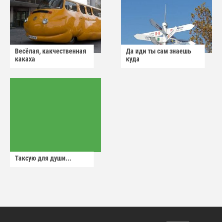
Весёлая, какчественная
Да иди ты сам знаешь
какаха
куда
Таксую для души...