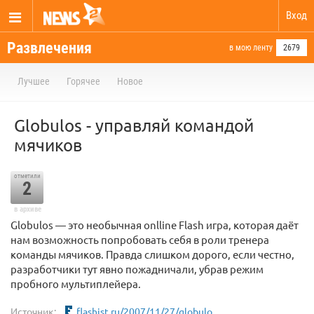
Вход
Развлечения
в мою ленту
2679
Лучшее
Горячее
Новое
Globulos - управляй командой
мячиков
отметили
2
в архиве
Globulos — это необычная onlline Flash игра, которая даёт
нам возможность попробовать себя в роли тренера
команды мячиков. Правда слишком дорого, если честно,
разработчики тут явно пожадничали, убрав режим
пробного мультиплейера.
Источник:
flashist.ru/2007/11/27/globulo...