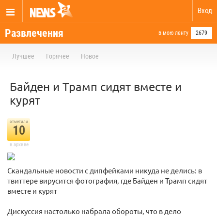
Вход
Развлечения
в мою ленту
2679
Лучшее
Горячее
Новое
Байден и Трамп сидят вместе и
курят
отметили
10
в архиве
Скандальные новости с дипфейками никуда не делись: в
твиттере вирусится фотография, где Байден и Трамп сидят
вместе и курят
Дискуссия настолько набрала обороты, что в дело