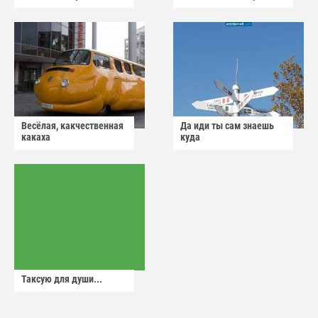
Весёлая, какчественная
Да иди ты сам знаешь
какаха
куда
Таксую для души...