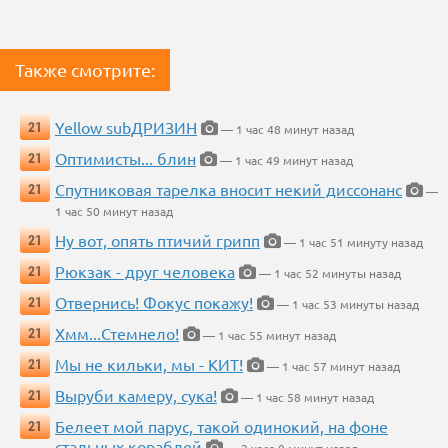
Также смотрите:
Yellow subДРИЗИН
21
— 1 час 48 минут назад
Оптимисты... блин
21
— 1 час 49 минут назад
Спутниковая тарелка вносит некий диссонанс
21
—
1 час 50 минут назад
Ну вот, опять птичий грипп
21
— 1 час 51 минуту назад
Рюкзак - друг человека
21
— 1 час 52 минуты назад
Отвернись! Фокус покажу!
21
— 1 час 53 минуты назад
Хмм...Стемнело!
21
— 1 час 55 минут назад
Мы не кильки, мы - КИТ!
21
— 1 час 57 минут назад
Выруби камеру, сука!
21
— 1 час 58 минут назад
Белеет мой парус, такой одинокий, на фоне
21
стальных кораблей