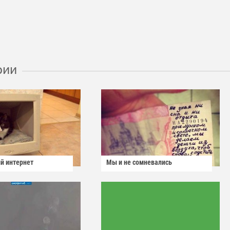
рии
й интернет
Мы и не сомневались