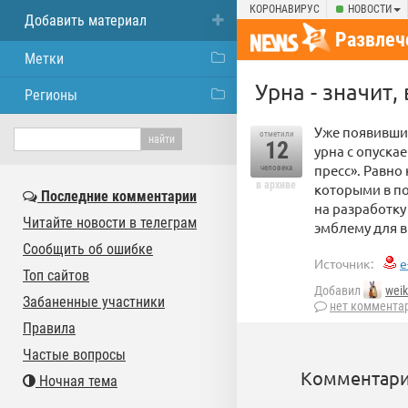
КОРОНАВИРУС
НОВОСТИ
Добавить материал
Развлеч
Метки
Урна - значит
Регионы
Уже появивши
отметили
12
урна с опуска
пресс». Равно
человека
в архиве
которыми в по
Последние комментарии
на разработку
Читайте новости в телеграм
эмблему для в
Сообщить об ошибке
Источник:
e
Топ сайтов
Добавил
wei
Забаненные участники
нет коммента
Правила
Частые вопросы
Комментари
Ночная тема