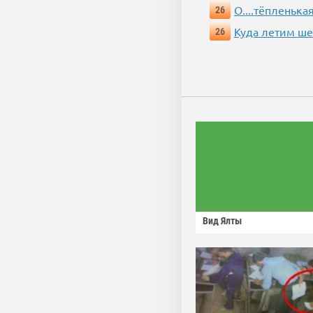
О....тёпленькая
26
Куда летим ш
26
Вид Ялты