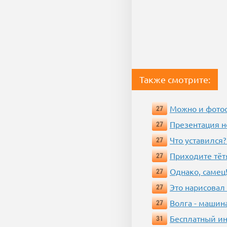
Также смотрите:
Можно и фотос
27
Презентация 
27
Что уставился?
27
Приходите тёт
27
Однако, самец!
27
Это нарисовал
27
Волга - машин
27
Бесплатный ин
31