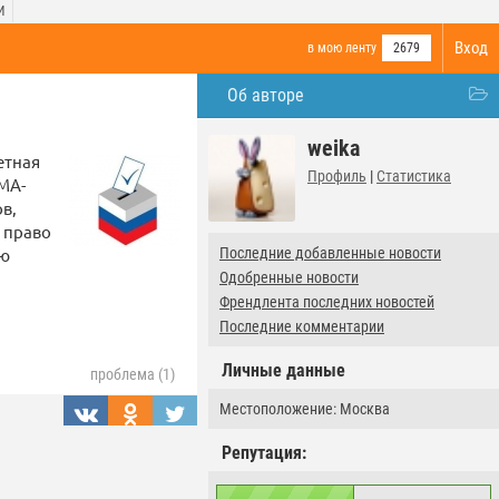
И
Вход
в мою ленту
2679
Об авторе
weika
етная
Профиль
|
Статистика
МА-
в,
 право
ую
Последние добавленные новости
Одобренные новости
Френдлента последних новостей
Последние комментарии
Личные данные
проблема (1)
Местоположение: Москва
Репутация: