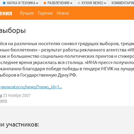
НАУКА И ТЕХНИКА
РАЗВЛЕЧЕНИЯ
КУХНЯ NEWS2
КОММЕНТАРИ
ения
Лучшее
Горячее
Новое
, выборы
йся на различных носителях символ грядущих выборов, трецв
емым бюллетенем – результат работы рекламного агентства «И
 как и большинство социально-политических принтов и стикеро
следнее время украсилась вся столица. «ИМА-пресс» получило
 кампании благодаря победе победы в тендере МГИК на лучш
ыборов в Государственную Думу РФ.
-generator.ru/news/?news_id=1...
ka
23 Ноября 2007
риев
и участников: