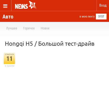
Вход
Авто
в мою ленту
3157
Лучшее
Горячее
Новое
Hongqi H5 / Большой тест-драйв
отметили
11
в архиве