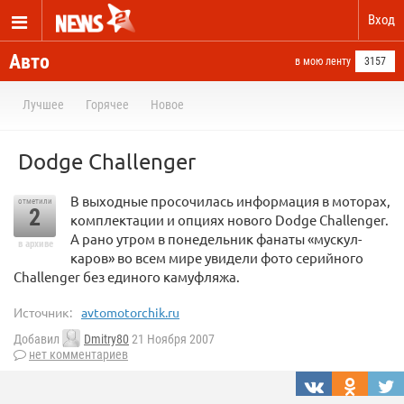
Вход
Авто
в мою ленту
3157
Лучшее
Горячее
Новое
Dodge Challenger
В выходные просочилась информация в моторах,
отметили
2
комплектации и опциях нового Dodge Challenger.
А рано утром в понедельник фанаты «мускул-
в архиве
каров» во всем мире увидели фото серийного
Challenger без единого камуфляжа.
Источник:
avtomotorchik.ru
Добавил
Dmitry80
21 Ноября 2007
нет комментариев