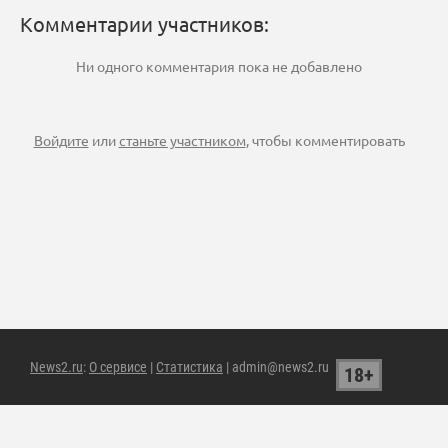
Комментарии участников:
Ни одного комментария пока не добавлено
Войдите
или
станьте участником
, чтобы комментировать
News2.ru
:
О сервисе
|
Статистика
| admin@news2.ru
18+