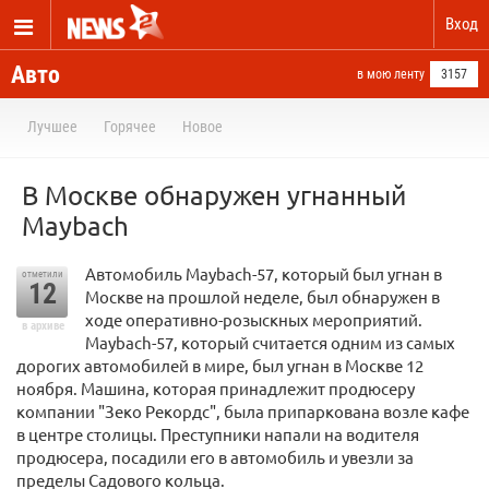
Вход
Авто
в мою ленту
3157
Лучшее
Горячее
Новое
В Москве обнаружен угнанный
Maybach
Автомобиль Maybach-57, который был угнан в
отметили
12
Москве на прошлой неделе, был обнаружен в
ходе оперативно-розыскных мероприятий.
в архиве
Maybach-57, который считается одним из самых
дорогих автомобилей в мире, был угнан в Москве 12
ноября. Машина, которая принадлежит продюсеру
компании "Зеко Рекордс", была припаркована возле кафе
в центре столицы. Преступники напали на водителя
продюсера, посадили его в автомобиль и увезли за
пределы Садового кольца.