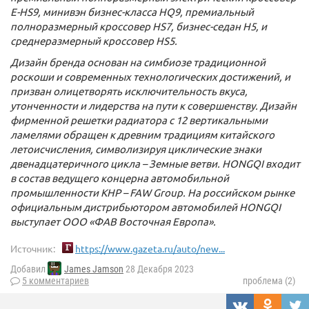
Е-HS9, минивэн бизнес-класса
HQ
9, премиальный
полноразмерный кроссовер
HS
7, бизнес-седан Н5, и
среднеразмерный кроссовер HS5.
Дизайн бренда основан на симбиозе традиционной
роскоши и современных технологических достижений, и
призван олицетворять исключительность вкуса,
утонченности и лидерства на пути к совершенству. Дизайн
фирменной решетки радиатора с 12 вертикальными
ламелями обращен к древним традициям китайского
летоисчисления, символизируя циклические знаки
двенадцатеричного цикла – Земные ветви. HONGQI входит
в состав ведущего концерна автомобильной
промышленности КНР – FAW Group. На российском рынке
официальным дистрибьютором автомобилей HONGQI
выступает ООО «ФАВ Восточная Европа».
Источник:
https://www.gazeta.ru/auto/new...
Добавил
James Jamson
28 Декабря 2023
5 комментариев
проблема (2)