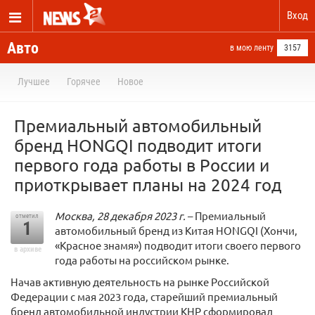
Вход
Авто
в мою ленту
3157
Лучшее
Горячее
Новое
Премиальный автомобильный
бренд HONGQI подводит итоги
первого года работы в России и
приоткрывает планы на 2024 год
Москва, 28 декабря 2023 г.
– Премиальный
отметил
1
автомобильный бренд из Китая HONGQI (Хончи,
«Красное знамя») подводит итоги своего первого
в архиве
года работы на российском рынке.
Начав активную деятельность на рынке Российской
Федерации с мая 2023 года, старейший премиальный
бренд автомобильной индустрии КНР сформировал