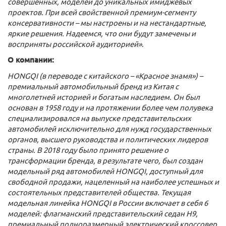
совершенных, моделей до уникальных имиджевых
проектов. При всей свойственной премиум-сегменту
консервативности – мы настроены и на нестандартные,
яркие решения. Надеемся, что они будут замечены и
восприняты российской аудиторией»
.
О компании:
HONGQI (в переводе с китайского – «Красное знамя») –
премиальный автомобильный бренд из Китая с
многолетней историей и богатым наследием. Он был
основан в 1958 году и на протяжении более чем полувека
специализировался на выпуске представительских
автомобилей исключительно для нужд государственных
органов, высшего руководства и политических лидеров
страны. В 2018 году было принято решение о
трансформации бренда, в результате чего, был создан
модельный ряд автомобилей
HONGQI
, доступный для
свободной продажи, нацеленный на наиболее успешных и
состоятельных представителей общества. Текущая
модельная линейка HONGQI в России включает в себя 6
моделей: флагманский представительский седан Н9,
премиальный полноразмерный электрический кроссовер