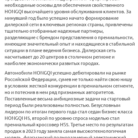
необходимые основы для обеспечения свойственного
HONGQI высочайшего уровня обслуживания клиентов. За
минувший год было успешно начато формирование
дилерской сети в ключевых регионах страны, привлечены
тщательно отобранные надежные партнеры,
разделяющие с брендом представления о премиальности,
имеющие значительный опыт и находящиеся в стабильной
ситуации в плане ведения бизнеса. Дилерская сеть
насчитывает до 20 центров в столичном регионе и
наиболее экономически развитых городах.
Автомобили HONGQI успешно дебютировали на рынке
Российской Федерации, сумев не только найти свою нишу
в условиях жесткой конкуренции в премиальном сегменте,
но и потеснив в нем ряд признанных авторитетов.
Поставленные весьма амбициозные задачи на стартовый
период были реализованы полностью. Безусловным
лидером по итогам первого года стал седан бизнес-класса
HONGQI H5, второй по уровню спроса моделью стал
премиальный кроссовер HS5. Третье место по результатам
продаж в 2023 году заняла самая высокотехнологичная
модель, флагманский полноразмерный электрический