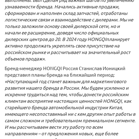
узнаваемости бренда. Начались активные продажи,
сформирован и наполнен склад запчастей, отработаны
логистические связи и взаимодействие с дилерами. Мы не
только заложили основу своей дилерской сети, но и
начали ее расширение, доведя число официальных
дилерских центров до 20. В 2024 году
HONGQI
планирует
активно продолжать укреплять свое присутствие на
российском рынке и рассчитывает на значительный рост
объемов продаж».
Бренд-менеджер HONGQI Россия Станислав Ионицкий
представил планы бренда на ближайший период:
«Наступающий год станет важным для маркетингового
развития нашего бренда в России. Мы будем усиленно и
искренне трудиться над тем, чтобы донести российским
клиентам восприятие настоящих ценностей
HONGQI
, как
старейшего бренда автомобильной индустрии Китая,
имеющего несопоставимый ни с кем другим опыт работы в
самом сложном и требовательном премиальном сегменте.
И мы рассчитываем вести эту работу по всем
направлениям – от предложения новых, еще более