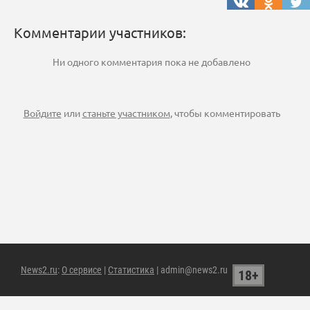
Комментарии участников:
Ни одного комментария пока не добавлено
Войдите
или
станьте участником
, чтобы комментировать
News2.ru
:
О сервисе
|
Статистика
| admin@news2.ru
18+