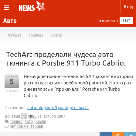
Вход
Авто
в мою ленту
3157
Лучшее
Горячее
Новое
TechArt проделали чудеса авто
тюнинга с Porshe 911 Turbo Cabrio.
Немецкое тюнинг-ателье TechArt может в который
отметили
5
раз похвастаться своей новой работой. На это раз
они взялись и "прокачали" Porsche 911 Turbo
в архиве
Cabrio.
Источник:
auto-blog.info/tyuning/techart...
Добавил
vit86
21 Ноября 2007
тюнинг
,
авто
,
porshe
нет комментариев