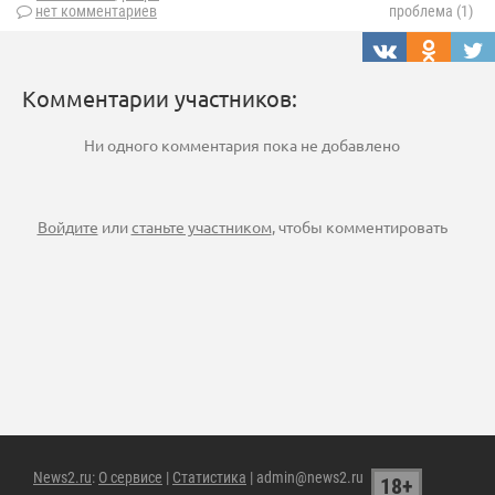
нет комментариев
проблема (1)
Комментарии участников:
Ни одного комментария пока не добавлено
Войдите
или
станьте участником
, чтобы комментировать
News2.ru
:
О сервисе
|
Статистика
| admin@news2.ru
18+