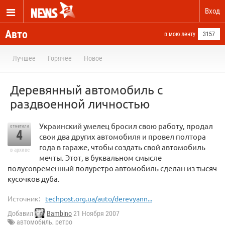
Вход
Авто
в мою ленту
3157
Лучшее
Горячее
Новое
Деревянный автомобиль с
раздвоенной личностью
Украинский умелец бросил свою работу, продал
отметили
4
свои два других автомобиля и провел полтора
года в гараже, чтобы создать свой автомобиль
в архиве
мечты. Этот, в буквальном смысле
полусовременный полуретро автомобиль сделан из тысяч
кусочков дуба.
Источник:
techpost.org.ua/auto/derevyann...
Добавил
Bambino
21 Ноября 2007
автомобиль
,
ретро