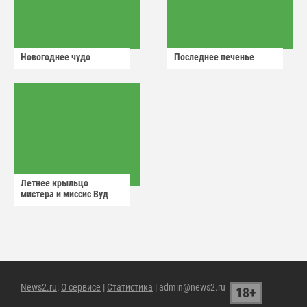
Новогоднее чудо
Последнее печенье
Летнее крыльцо
мистера и миссис Вуд
News2.ru
:
О сервисе
|
Статистика
| admin@news2.ru
18+