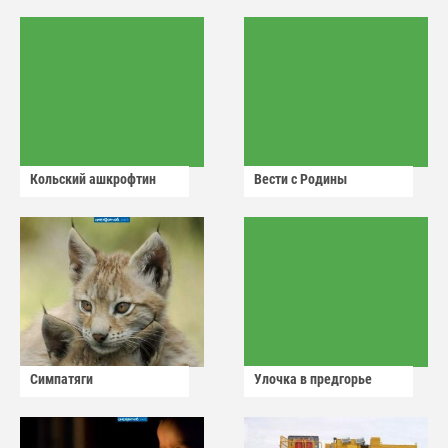
Кольский ашкрофтин
Вести с Родины
Симпатяги
Улочка в предгорье