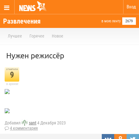
Вход
Развлечения
в мою ленту
2679
Лучшее
Горячее
Новое
Нужен режиссёр
отметили
9
в архиве
Добавил
sant
4 Декабря 2023
4 комментария