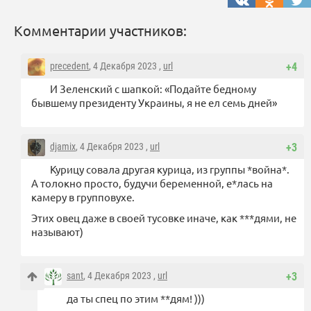
Комментарии участников:
precedent
, 4 Декабря 2023 ,
url
+4
И Зеленский с шапкой: «Подайте бедному
бывшему президенту Украины, я не ел семь дней»
djamix
, 4 Декабря 2023 ,
url
+3
Курицу совала другая курица, из группы *война*.
А толокно просто, будучи беременной, е*лась на
камеру в групповухе.
Этих овец даже в своей тусовке иначе, как ***дями, не
называют)
sant
, 4 Декабря 2023 ,
url
+3
да ты спец по этим **дям! )))