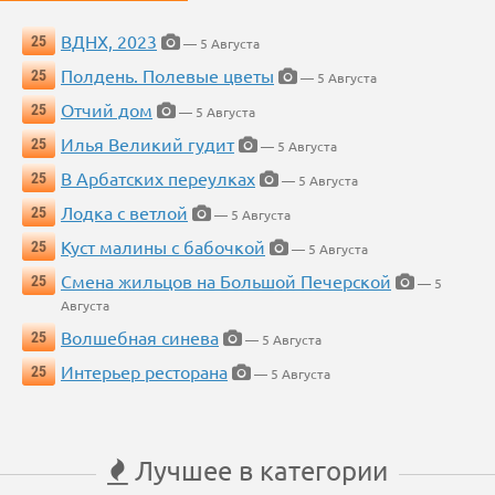
ВДНХ, 2023
25
— 5 Августа
Полдень. Полевые цветы
25
— 5 Августа
Отчий дом
25
— 5 Августа
Илья Великий гудит
25
— 5 Августа
В Арбатских переулках
25
— 5 Августа
Лодка с ветлой
25
— 5 Августа
Куст малины с бабочкой
25
— 5 Августа
Смена жильцов на Большой Печерской
25
— 5
Августа
Волшебная синева
25
— 5 Августа
Интерьер ресторана
25
— 5 Августа
Лучшее в категории