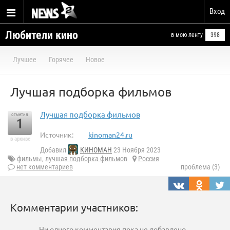
Вход
Любители кино
в мою ленту
398
Лучшее
Горячее
Новое
Лучшая подборка фильмов
Лучшая подборка фильмов
отметил
1
Источник:
kinoman24.ru
в архиве
Добавил
КИНОМАН
23 Ноября 2023
фильмы
,
лучшая подборка фильмов
Россия
нет комментариев
проблема (3)
Комментарии участников:
Ни одного комментария пока не добавлено