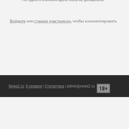
Войдите
или
станьте участником
, чтобы комментировать
News2.ru
:
О сервисе
|
Статистика
| admin@news2.ru
18+