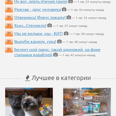
Ну вот, опять птичий грипп
21
— 1 час 33 минуты назад
Рюкзак - друг человека
21
— 1 час 34 минуты назад
Отвернись! Фокус покажу!
21
— 1 час 35 минут назад
Хмм...Стемнело!
21
— 1 час 37 минут назад
Мы не кильки, мы - КИТ!
21
— 1 час 39 минут назад
Выруби камеру, сука!
21
— 1 час 40 минут назад
Белеет мой парус, такой одинокий, на фоне
21
стальных кораблей
— 1 час 42 минуты назад
Лучшее в категории