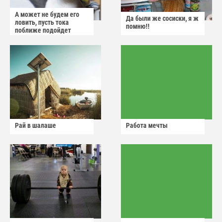
А может не будем его
Да были же сосиски, я ж
ловить, пусть тока
помню!!
поближе подойдет
Рай в шалаше
Работа мечты