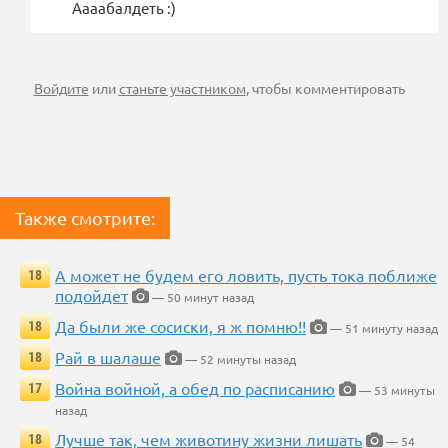
Аааабалдеть :)
Войдите
или
станьте участником
, чтобы комментировать
Также смотрите:
А может не будем его ловить, пусть тока поближе
18
подойдет
— 50 минут назад
Да были же сосиски, я ж помню!!
18
— 51 минуту назад
Рай в шалаше
18
— 52 минуты назад
Война войной, а обед по расписанию
17
— 53 минуты
назад
Лучше так, чем животину жизни лишать
18
— 54