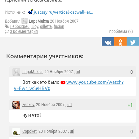
Источник:
justsay.ru/vertical-catwalk-ar...
Добавил
LapaMaksa
20 Ноября 2007
небоскреб
,
шоу
,
gillette
,
fusion
3 комментария
проблема (2)
Комментарии участников:
LapaMaksa
, 20 Ноября 2007 ,
url
0
Вот как это было
www.youtube.com/watch?
v=Ewr_wSeHBV0
zenkov
, 20 Ноября 2007 ,
url
+1
ну и что?
Copoket
, 20 Ноября 2007 ,
url
0