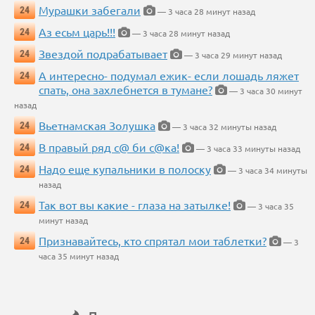
Мурашки забегали
24
— 3 часа 28 минут назад
Аз есьм царь!!!
24
— 3 часа 28 минут назад
Звездой подрабатывает
24
— 3 часа 29 минут назад
А интересно- подумал ежик- если лошадь ляжет
24
спать, она захлебнется в тумане?
— 3 часа 30 минут
назад
Вьетнамская Золушка
24
— 3 часа 32 минуты назад
В правый ряд с@ би с@ка!
24
— 3 часа 33 минуты назад
Надо еще купальники в полоску
24
— 3 часа 34 минуты
назад
Так вот вы какие - глаза на затылке!
24
— 3 часа 35
минут назад
Признавайтесь, кто спрятал мои таблетки?
24
— 3
часа 35 минут назад