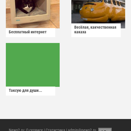
Весёлая, какчественная
Бесплатный интернет
какаха
Таксую для души...
News2.ru
:
О сервисе
|
Статистика
| admin@news2.ru