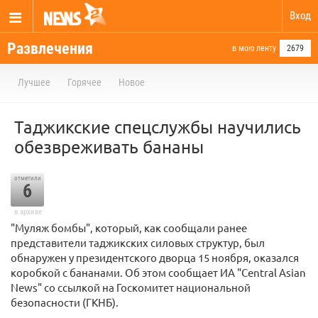
Вход
Развлечения
в мою ленту
2679
Лучшее
Горячее
Новое
Таджикские спецслужбы научились
обезвреживать бананы
отметили
6
в архиве
"Муляж бомбы", который, как сообщали ранее
представители таджикских силовых структур, был
обнаружен у президентского дворца 15 ноября, оказался
коробкой с бананами. Об этом сообщает ИА "Central Asian
News" со ссылкой на Госкомитет национальной
безопасности (ГКНБ).