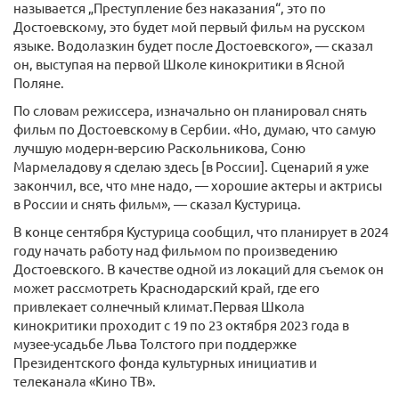
называется „Преступление без наказания“, это по
Достоевскому, это будет мой первый фильм на русском
языке. Водолазкин будет после Достоевского», — сказал
он, выступая на первой Школе кинокритики в Ясной
Поляне.
По словам режиссера, изначально он планировал снять
фильм по Достоевскому в Сербии. «Но, думаю, что самую
лучшую модерн-версию Раскольникова, Соню
Мармеладову я сделаю здесь [в России]. Сценарий я уже
закончил, все, что мне надо, — хорошие актеры и актрисы
в России и снять фильм», — сказал Кустурица.
В конце сентября Кустурица сообщил, что планирует в 2024
году начать работу над фильмом по произведению
Достоевского. В качестве одной из локаций для съемок он
может рассмотреть Краснодарский край, где его
привлекает солнечный климат.Первая Школа
кинокритики проходит с 19 по 23 октября 2023 года в
музее-усадьбе Льва Толстого при поддержке
Президентского фонда культурных инициатив и
телеканала «Кино ТВ».