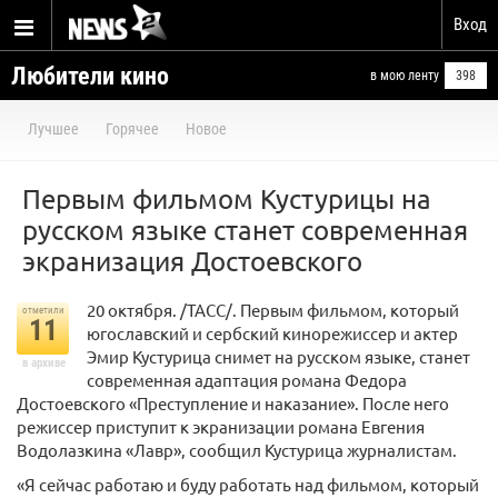
Вход
Любители кино
в мою ленту
398
Лучшее
Горячее
Новое
Первым фильмом Кустурицы на
русском языке станет современная
экранизация Достоевского
20 октября. /ТАСС/. Первым фильмом, который
отметили
11
югославский и сербский кинорежиссер и актер
Эмир Кустурица снимет на русском языке, станет
в архиве
современная адаптация романа Федора
Достоевского «Преступление и наказание». После него
режиссер приступит к экранизации романа Евгения
Водолазкина «Лавр», сообщил Кустурица журналистам.
«Я сейчас работаю и буду работать над фильмом, который