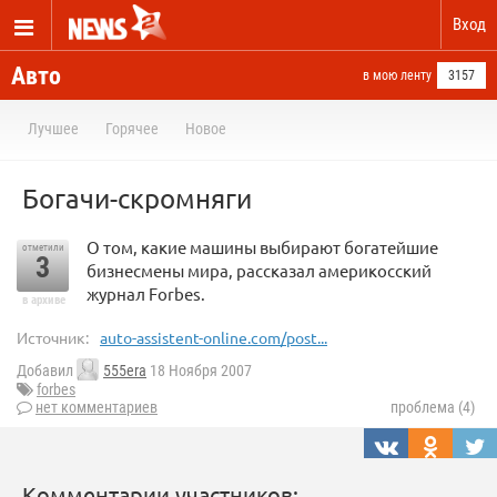
Вход
Авто
в мою ленту
3157
Лучшее
Горячее
Новое
Богачи-скромняги
О том, какие машины выбирают богатейшие
отметили
3
бизнесмены мира, рассказал америкосский
журнал Forbes.
в архиве
Источник:
auto-assistent-online.com/post...
Добавил
555era
18 Ноября 2007
forbes
нет комментариев
проблема (4)
Комментарии участников: