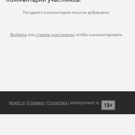
Ни одного комментария пока не добавлено
Войдите
или
станьте участником
, чтобы комментировать
News2.ru
:
О сервисе
|
Статистика
| admin@news2.ru
18+