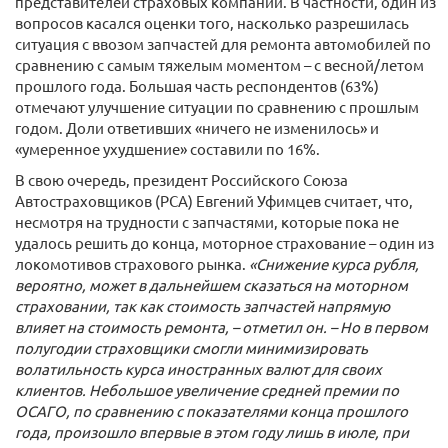
представителей страховых компаний. В частности, один из
вопросов касался оценки того, насколько разрешилась
ситуация с ввозом запчастей для ремонта автомобилей по
сравнению с самым тяжелым моментом – с весной/летом
прошлого года. Большая часть респондентов (63%)
отмечают улучшение ситуации по сравнению с прошлым
годом. Доли ответивших «ничего не изменилось» и
«умеренное ухудшение» составили по 16%.
В свою очередь, президент Российского Союза
Автостраховщиков (РСА) Евгений Уфимцев считает, что,
несмотря на трудности с запчастями, которые пока не
удалось решить до конца, моторное страхование – один из
локомотивов страхового рынка.
«Снижение курса рубля,
вероятно, может в дальнейшем сказаться на моторном
страховании, так как стоимость запчастей напрямую
влияет на стоимость ремонта, – отметил он. – Но в первом
полугодии страховщики смогли минимизировать
волатильность курса иностранных валют для своих
клиентов. Небольшое увеличение средней премии по
ОСАГО, по сравнению с показателями конца прошлого
года, произошло впервые в этом году лишь в июле, при