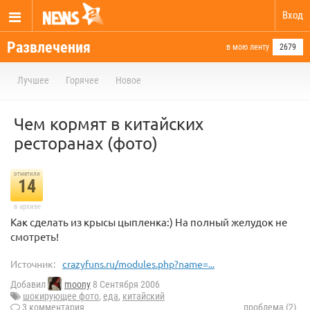
Вход
Развлечения
в мою ленту
2679
Лучшее
Горячее
Новое
Чем кормят в китайских
ресторанах (фото)
отметили
14
в архиве
Как сделать из крысы цыпленка:) На полный желудок не
смотреть!
Источник:
crazyfuns.ru/modules.php?name=...
Добавил
moony
8 Сентября 2006
шокирующее фото
,
еда
,
китайский
3 комментария
проблема (2)