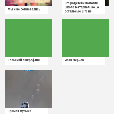
Его родители помогли
школе материально..А
Мы и не сомневались
остальные ЕГЭ не
сдадут
Кольский ашкрофтин
Иван Чернов
Зримая музыка