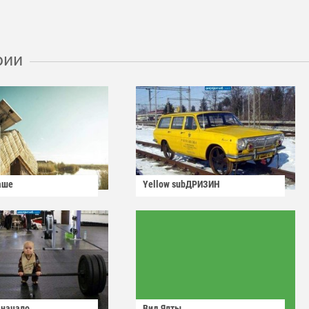
рии
аше
Yellow subДРИЗИН
 начало
Вид Ялты