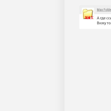
Max Folde
А где с
Вижу то