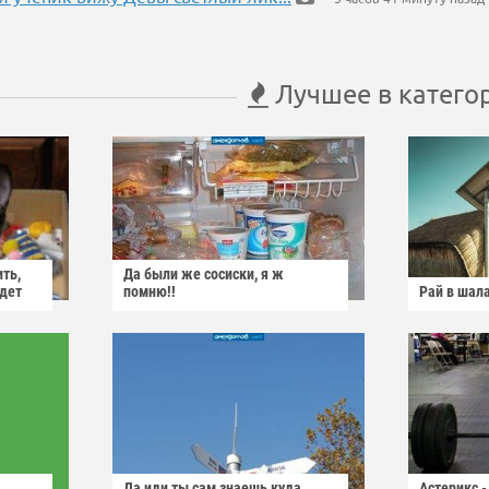
Лучшее в катего
ить,
Да были же сосиски, я ж
йдет
помню!!
Рай в шал
Да иди ты сам знаешь куда
Астерикс -