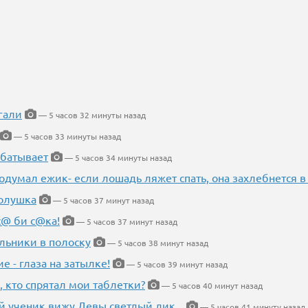
гали
— 5 часов 32 минуты назад
— 5 часов 33 минуты назад
абатывает
— 5 часов 34 минуты назад
одумал ежик- если лошадь ляжет спать, она захлебнется в
Золушка
— 5 часов 37 минут назад
с@ би с@ка!
— 5 часов 37 минут назад
льники в полоску
— 5 часов 38 минут назад
ие - глаза на затылке!
— 5 часов 39 минут назад
, кто спрятал мои таблетки?
— 5 часов 40 минут назад
 ученик вижу Девы светлый лик...
— 5 часов 41 минуту назад