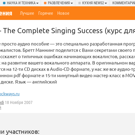
НАУКА И ТЕХНИКА
РАЗВЛЕЧЕНИЯ
КУХНЯ NEWS2
КОММЕНТАРИ
ения
Лучшее
Горячее
Новое
- The Complete Singing Success (курс дл
 просто аудио пособие — это специально разработанная прог
окалистов. Бретт Маннинг поделится с Вами секретами своего
асскажет о типичных ошибках начинающих вокалистов, расска
на развитие вашего вокального аппарата. В оригинальном в
ся на 12-ти CD дисках в Audio-CD формате, у нас же все аудио-
онном pdf формате и 15-ти минутный видео мастер класс в M
диске. Язык — английский
ockways.ru
ndi
18 Ноября 2007
й
и участников: