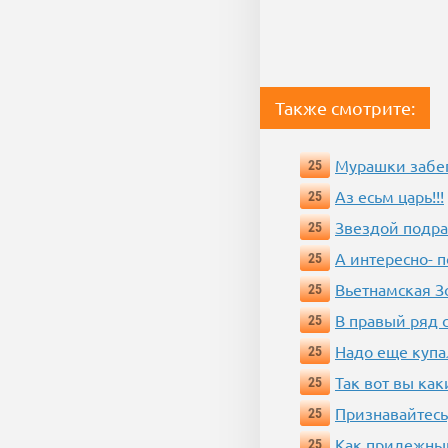
Также смотрите:
Мурашки забе
25
Аз есьм царь!!!
25
Звездой подр
25
А интересно- п
25
Вьетнамская 
25
В правый ряд 
25
Надо еще купа
25
Так вот вы как
25
Признавайтесь
25
Как прилежный
25