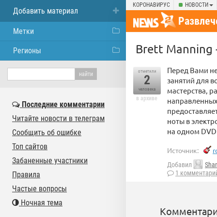
КОРОНАВИРУС
НОВОСТИ
Добавить материал
Развлеч
Метки
Brett Manning 
Регионы
Перед Вами не
отметили
2
занятий для в
мастерства, р
человека
в архиве
направленных 
Последние комментарии
предоставляет
Читайте новости в телеграм
ноты в электр
на одном DVD 
Сообщить об ошибке
Топ сайтов
Источник:
r
Забаненные участники
Добавил
Sha
1 комментари
Правила
Частые вопросы
Ночная тема
Комментари