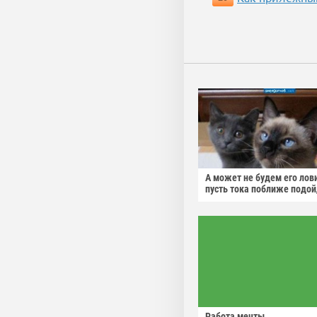
А может не будем его лов
пусть тока поближе подо
Работа мечты