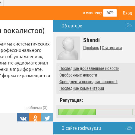
И
Вход
в мою ленту
2679
Об авторе
я вокалистов)
Shandi
рамма систематических
Профиль
|
Статистика
 профессионального
жет об упражнениях,
арианте аудиоматериал
треки в mp3 формате,
Последние добавленные новости
OV формате размещается
Одобренные новости
Френдлента последних новостей
Последние комментарии
Репутация:
проблема (3)
О сайте rockways.ru