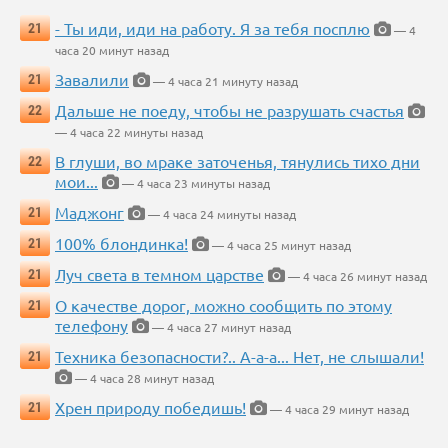
- Ты иди, иди на работу. Я за тебя посплю
21
— 4
часа 20 минут назад
Завалили
21
— 4 часа 21 минуту назад
Дальше не поеду, чтобы не разрушать счастья
22
— 4 часа 22 минуты назад
В глуши, во мраке заточенья, тянулись тихо дни
22
мои...
— 4 часа 23 минуты назад
Маджонг
21
— 4 часа 24 минуты назад
100% блондинка!
21
— 4 часа 25 минут назад
Луч света в темном царстве
21
— 4 часа 26 минут назад
О качестве дорог, можно сообщить по этому
21
телефону
— 4 часа 27 минут назад
Техника безопасности?.. А-а-а... Нет, не слышали!
21
— 4 часа 28 минут назад
Хрен природу победишь!
21
— 4 часа 29 минут назад