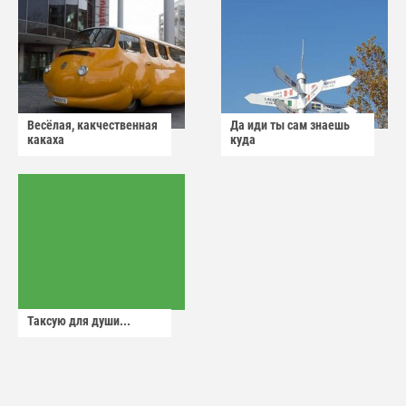
Весёлая, какчественная
Да иди ты сам знаешь
какаха
куда
Таксую для души...