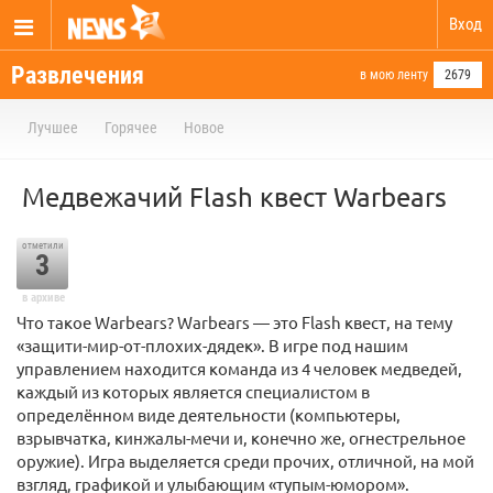
Вход
Развлечения
в мою ленту
2679
Лучшее
Горячее
Новое
Медвежачий Flash квест Warbears
отметили
3
в архиве
Что такое Warbears? Warbears — это Flash квест, на тему
«защити-мир-от-плохих-дядек». В игре под нашим
управлением находится команда из 4 человек медведей,
каждый из которых является специалистом в
определённом виде деятельности (компьютеры,
взрывчатка, кинжалы-мечи и, конечно же, огнестрельное
оружие). Игра выделяется среди прочих, отличной, на мой
взгляд, графикой и улыбающим «тупым-юмором».