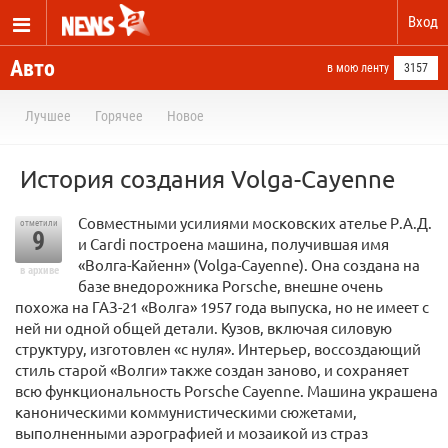
Вход
Авто
в мою ленту
3157
Лучшее
Горячее
Новое
История создания Volga-Cayenne
Совместными усилиями московских ателье Р.А.Д.
отметили
9
и Cardi построена машина, получившая имя
«Волга-Кайенн» (Volga-Cayenne). Она создана на
в архиве
базе внедорожника Porsche, внешне очень
похожа на ГАЗ-21 «Волга» 1957 года выпуска, но не имеет с
ней ни одной общей детали. Кузов, включая силовую
структуру, изготовлен «с нуля». Интерьер, воссоздающий
стиль старой «Волги» также создан заново, и сохраняет
всю функциональность Porsche Cayenne. Машина украшена
каноническими коммунистическими сюжетами,
выполненными аэрографией и мозаикой из страз