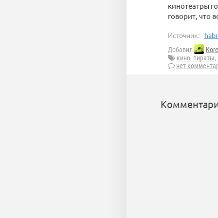
кинотеатры го
говорит, что 
Источник:
habr
Добавил
Kor
кино
,
пираты
,
нет коммента
Комментари