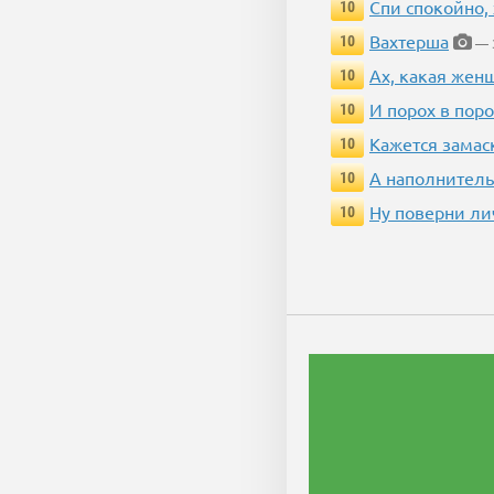
Спи спокойно, 
10
Вахтерша
10
— 
Ах, какая жен
10
И порох в поро
10
Кажется замас
10
А наполнитель
10
Ну поверни ли
10