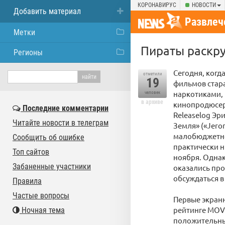
КОРОНАВИРУС
НОВОСТИ
Добавить материал
Развлеч
Метки
Пираты раскр
Регионы
Сегодня, когд
отметили
19
фильмов стара
наркотиками,
человек
в архиве
кинопродюсера
Последние комментарии
Releaselog Эр
Читайте новости в телеграм
Земля» («Jero
малобюджетное
Сообщить об ошибке
практически н
Топ сайтов
ноября. Однак
Забаненные участники
оказались про
обсуждаться в 
Правила
Частые вопросы
Первые экранн
рейтинге MOVIE
Ночная тема
положительных