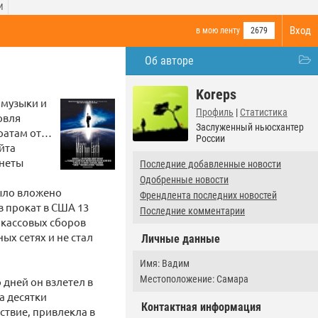
И
Вход
в мою ленту
2679
Об авторе
Koreps
 музыки и
Профиль
|
Статистика
овля
Заслуженный ньюсхантер
иратам от…
России
йта
анеты
Последние добавленные новости
Одобренные новости
было вложено
Френдлента последних новостей
в прокат в США 13
Последние комментарии
я кассовых сборов
ых сетях и не стал
Личные данные
Имя: Вадим
Местоположение: Самара
 дней он взлетел в
а десятки
Контактная информация
ствие, привлекла в