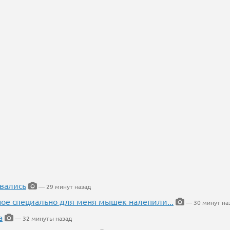
вались
— 29 минут назад
ное специально для меня мышек налепили...
— 30 минут на
а
— 32 минуты назад