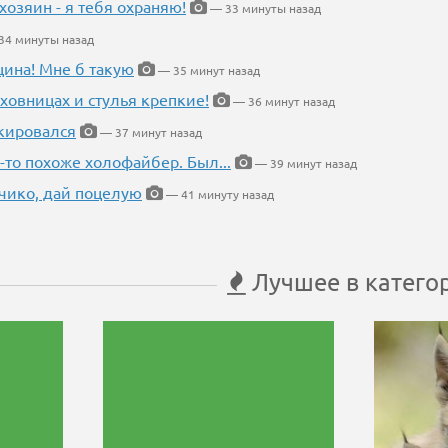
хозяин - я тебя охраняю!
— 33 минуты назад
34 минуты назад
щина! Мне б такую
— 35 минут назад
ховницах и стулья крепкие!
— 36 минут назад
кировался
— 37 минут назад
-то похоже холофайбер. Был...
— 39 минут назад
чико, дай поцелую
— 41 минуту назад
Лучшее в катего