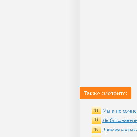
Также смотрите:
Мы и не сомне
11
Любят...навер
11
Зримая музык
10