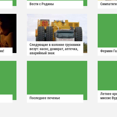
Вести с Родины
Симпатяги
Следующие в колонне грузовики
везут: насос, домкрат, аптечка,
ик!
Фермин Га
аварийный знак
Летнее кр
Последнее печенье
миссис Ву