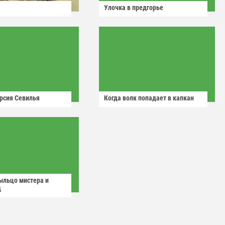
Улочка в предгорье
рсия Севилья
Когда волк попадает в капкан
ыльцо мистера и
д