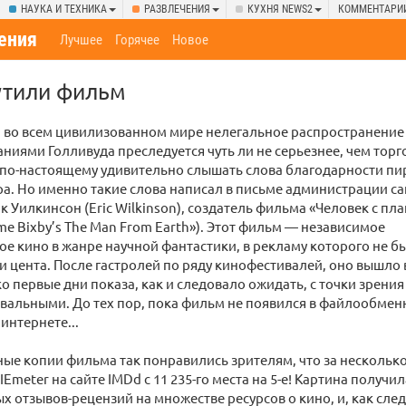
НАУКА И ТЕХНИКА
РАЗВЛЕЧЕНИЯ
КУХНЯ NEWS2
КОММЕНТАРИ
ения
Лучшее
Горячее
Новое
утили фильм
а во всем цивилизованном мире нелегальное распространение
ниями Голливуда преследуется чуть ли не серьезнее, чем торг
 по-настоящему удивительно слышать слова благодарности п
. Но именно такие слова написал в письме администрации са
ик Уилкинсон (Eric Wilkinson), создатель фильма «Человек с пл
me Bixby’s The Man From Earth»). Этот фильм — независимое
 кино в жанре научной фантастики, в рекламу которого не 
и цента. После гастролей по ряду кинофестивалей, оно вышло 
о первые дни показа, как и следовало ожидать, с точки зрени
вальными. До тех пор, пока фильм не появился в файлообменн
интернете...
ые копии фильма так понравились зрителям, что за несколько
meter на сайте IMDd с 11 235-го места на 5-е! Картина получил
 отзывов-рецензий на множестве ресурсов о кино, и, как след