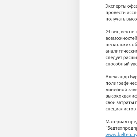
Эксперты офс
провести исс
получать выс
21 век, век н
возможностей.
нескольких об
аналитическим
следует расши
способный уве
Александр Бур
полиграфическ
линейной зав
высококвалиф
свои затраты 
специалистов 
Материал пре
“Бедтехпродп
www.belteh.b