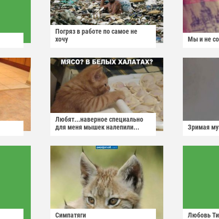
Погряз в работе по самое не
хочу
Мы и не с
Любят...наверное специально
для меня мышек налепили...
Зримая м
Симпатяги
Любовь Ти