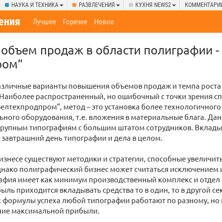
НАУКА И ТЕХНИКА
РАЗВЛЕЧЕНИЯ
КУХНЯ NEWS2
КОММЕНТАРИ
ения
Лучшее
Горячее
Новое
 объем продаж в области полиграфии -
ром”
азличные варианты повышения объемов продаж и темпа роста
 Наиболее распространенный, но ошибочный с точки зрения с
елтехпродпром”, метод – это установка более технологичного
ного оборудования, т.е. вложения в материальные блага. Да
крупным типографиям с большим штатом сотрудников. Вкладыв
 завтрашний день типографии и дела в целом.
изнесе существуют методики и стратегии, способные увеличит
нако полиграфический бизнес может считаться исключением и
афия имеет как минимум производственный комплекс и отдел
ыль приходится вкладывать средства то в один, то в другой сек
 формулы успеха любой типографии работают по разному, но
ение максимальной прибыли.