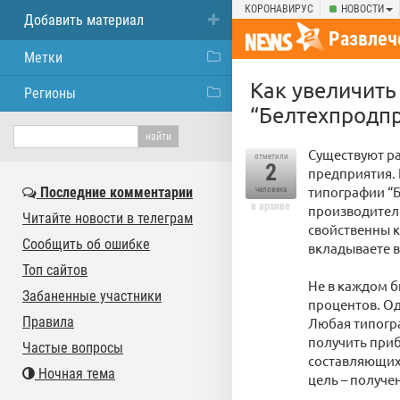
КОРОНАВИРУС
НОВОСТИ
Добавить материал
Развлеч
Метки
Как увеличить
Регионы
“Белтехпродп
Существуют р
отметили
2
предприятия.
типографии “Б
Последние комментарии
человека
в архиве
производитель
Читайте новости в телеграм
свойственны 
Сообщить об ошибке
вкладываете в
Топ сайтов
Не в каждом б
Забаненные участники
процентов. Од
Правила
Любая типогр
получить приб
Частые вопросы
составляющих
Ночная тема
цель – получ