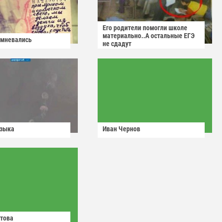
Его родители помогли школе
материально..А остальные ЕГЭ
омневались
не сдадут
узыка
Иван Чернов
това