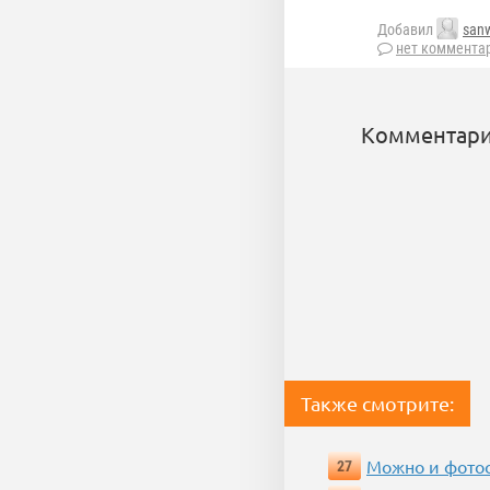
Добавил
san
нет коммента
Комментари
Также смотрите:
Можно и фотос
27