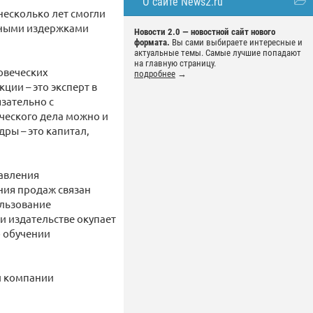
О сайте News2.ru
несколько лет смогли
ьными издержками
Новости 2.0 — новостной сайт нового
формата.
Вы сами выбираете интересные и
актуальные темы. Самые лучшие попадают
на главную страницу.
ловеческих
подробнее
→
ии – это эксперт в
язательно с
ческого дела можно и
ры – это капитал,
равления
ния продаж связан
ользование
 издательстве окупает
б обучении
и компании