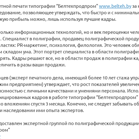
етной печати типографии “Белтехпродпром”
www.belteh.by
за 
ледование, позволяющее утверждать, что быстро и с минимал
окую прибыль можно, лишь используя лучшие кадры.
е только информационных технологий, но и век переоценки че
 Специалист в полиграфии, продавец полиграфической продукц
ластях: PR-маркетинг, психология, филология. Это человек об
 складом ума. Этот портрет специалиста в области полиграфи
рять. Кадры решают все, но в области продаж в полиграфии кад
личить в разы ваши продажи.
цев (эксперт печатного дела, имеющий более 10 лет стажа уп
им предприятием) утверждает, что рост показателей увеличе
исимостью с личными качествами и умениями персонала. Исп
ицированных кадров в работе типографии “Белтехпродпром” и
по вложениям спустя 3 месяца. Конечно, не следует забывать о
и наследовании ими опыта экспертов.
доставлен экспертной группой по полиграфической продукци
ром”
y