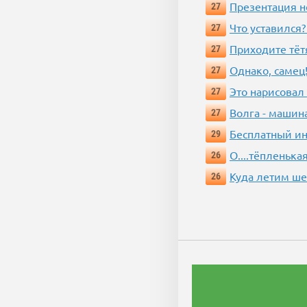
Презентация 
27
Что уставился?
27
Приходите тёт
27
Однако, самец!
27
Это нарисовал
27
Волга - машин
27
Бесплатный ин
29
О....тёпленькая
26
Куда летим ш
26