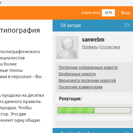
И
Вход
в мою ленту
2679
Об авторе
 типография
sanwebm
Профиль
|
Статистика
 полиграфического
пециалистов
 и более
Последние добавленные новости
нные темпы
Одобренные новости
ая в персонал – Вы
Френдлента последних новостей
Последние комментарии
ь продажи на десятки
Репутация:
з данного правила.
 продаж. Чтобы
тор. Эти две
 имеют одну общую