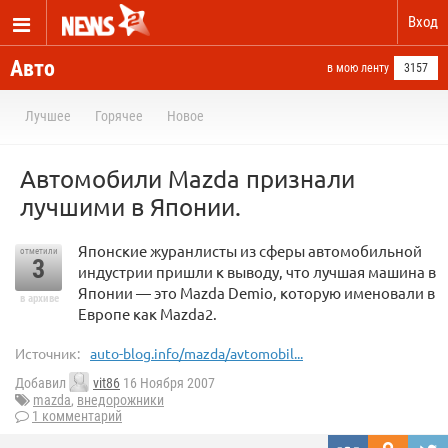
Вход
Авто
в мою ленту
3157
Лучшее
Горячее
Новое
Автомобили Mazda признали
лучшими в Японии.
Японские журанлисты из сферы автомобильной
отметили
3
индустрии пришли к выводу, что лучшая машина в
Японии — это Mazda Demio, которую именовали в
в архиве
Европе как Mazda2.
Источник:
auto-blog.info/mazda/avtomobil...
Добавил
vit86
16 Ноября 2007
mazda
,
внедорожники
1 комментарий