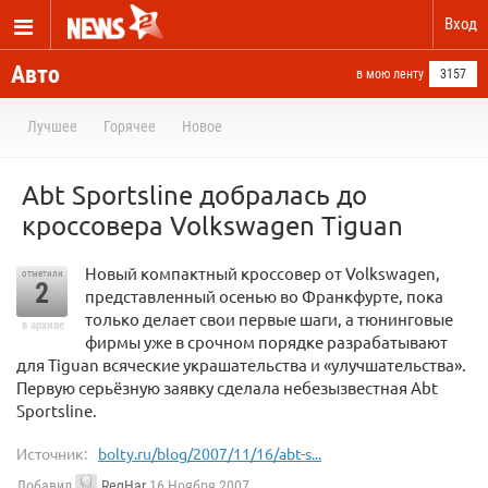
Вход
Авто
в мою ленту
3157
Лучшее
Горячее
Новое
Abt Sportsline добралась до
кроссовера Volkswagen Tiguan
Новый компактный кроссовер от Volkswagen,
отметили
2
представленный осенью во Франкфурте, пока
только делает свои первые шаги, а тюнинговые
в архиве
фирмы уже в срочном порядке разрабатывают
для Tiguan всяческие украшательства и «улучшательства».
Первую серьёзную заявку сделала небезызвестная Abt
Sportsline.
Источник:
bolty.ru/blog/2007/11/16/abt-s...
Добавил
RegHar
16 Ноября 2007