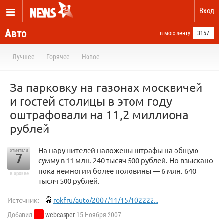
Вход
Авто
в мою ленту
3157
Лучшее
Горячее
Новое
За парковку на газонах москвичей
и гостей столицы в этом году
оштрафовали на 11,2 миллиона
рублей
На нарушителей наложены штрафы на общую
отметили
7
сумму в 11 млн. 240 тысяч 500 рублей. Но взыскано
пока немногим более половины — 6 млн. 640
в архиве
тысяч 500 рублей.
Источник:
rokf.ru/auto/2007/11/15/102222...
Добавил
webcasper
15 Ноября 2007