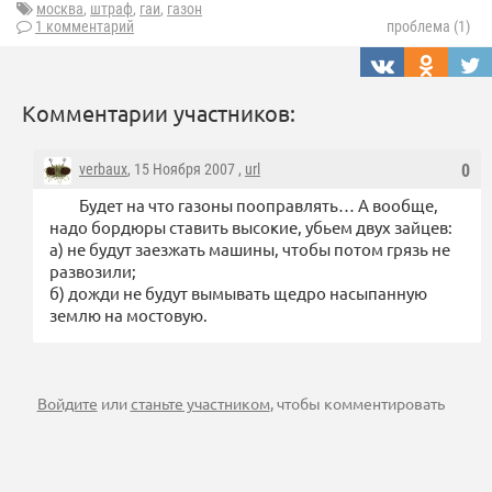
москва
,
штраф
,
гаи
,
газон
1 комментарий
проблема (1)
Комментарии участников:
verbaux
, 15 Ноября 2007 ,
url
0
Будет на что газоны пооправлять… А вообще,
надо бордюры ставить высокие, убьем двух зайцев:
а) не будут заезжать машины, чтобы потом грязь не
развозили;
б) дожди не будут вымывать щедро насыпанную
землю на мостовую.
Войдите
или
станьте участником
, чтобы комментировать