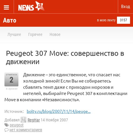
Вход
Авто
в мою ленту
3157
Лучшее
Горячее
Новое
Peugeot 307 Move: совершенство в
движении
Движение – это единственное, что спасает нас
отметили
2
холодной зимой! Если Вы не собираетесь
сбавлять темп даже с приходом морозов и
в архиве
метелей, выбирайте Peugeot 307 в комплектации
Move в компании «Независимость».
Источник:
bolty.ru/blog/2007/11/14/peuge...
Добавил
RegHar
14 Ноября 2007
peugeot
нет комментариев