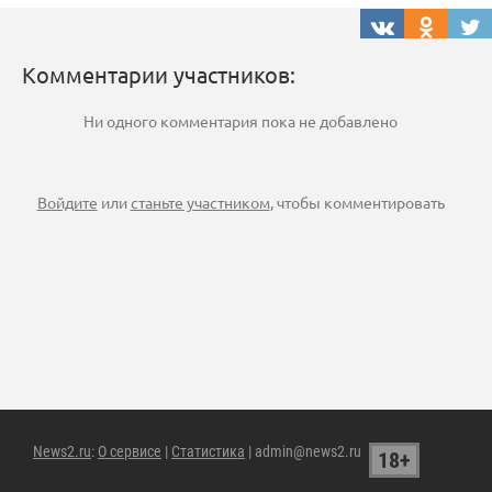
Комментарии участников:
Ни одного комментария пока не добавлено
Войдите
или
станьте участником
, чтобы комментировать
News2.ru
:
О сервисе
|
Статистика
| admin@news2.ru
18+