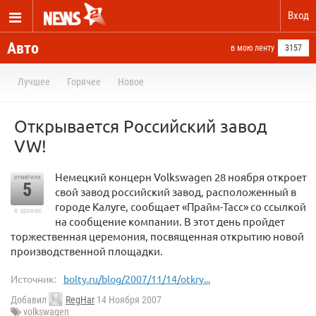
Вход
Авто
в мою ленту
3157
Лучшее
Горячее
Новое
Открывается Российский завод
VW!
Немецкий концерн Volkswagen 28 ноября откроет
отметили
5
свой завод российский завод, расположенный в
городе Калуге, сообщает «Прайм-Тасс» со ссылкой
в архиве
на сообщение компании. В этот день пройдет
торжественная церемония, посвященная открытию новой
производственной площадки.
Источник:
bolty.ru/blog/2007/11/14/otkry...
Добавил
RegHar
14 Ноября 2007
volkswagen