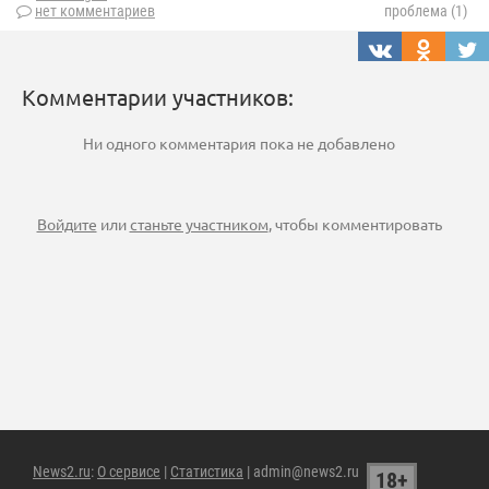
нет комментариев
проблема (1)
Комментарии участников:
Ни одного комментария пока не добавлено
Войдите
или
станьте участником
, чтобы комментировать
News2.ru
:
О сервисе
|
Статистика
| admin@news2.ru
18+