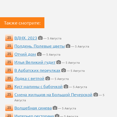
Также смотрите:
ВДНХ, 2023
25
— 5 Августа
Полдень. Полевые цветы
25
— 5 Августа
Отчий дом
25
— 5 Августа
Илья Великий гудит
25
— 5 Августа
В Арбатских переулках
25
— 5 Августа
Лодка с ветлой
25
— 5 Августа
Куст малины с бабочкой
25
— 5 Августа
Смена жильцов на Большой Печерской
25
— 5
Августа
Волшебная синева
25
— 5 Августа
Интерьер ресторана
25
— 5 Августа