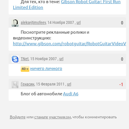
Для тех, кто в теме:
Gibson Robot Guitar: First Run
Limited Edition
aleksejtimofeev
, 14 Ноября 2007 ,
url
0
Посмотрите рекламные ролики и
видеоинструкцию:
http://www.gibson.com/robotguitar/RobotGuitarVideoVo
TNet
, 15 Ноября 2007 ,
url
0
ничего личного
40
Генасин
, 15 Февраля 2011 ,
url
-1
Блог об автомобиле
Audi A6
Войдите
или
станьте участником
, чтобы комментировать