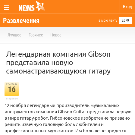
Вход
Развлечения
в мою ленту
2679
Лучшее
Горячее
Новое
Легендарная компания Gibson
представила новую
самонастраивающуюся гитару
отметили
16
в архиве
12 ноября легендарный производитель музыкальных
инструментов компания Gibson Guitar представила первую
в мире гитару-робот. Гибсоновское изобретение призвано
решить извечную головную боль любителей и
профессиональных музыкантов. Им больше не придется