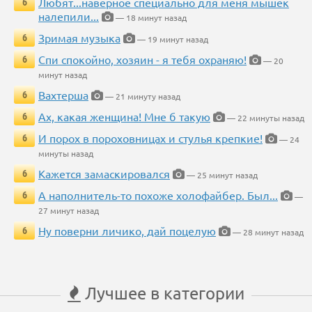
Любят...наверное специально для меня мышек
6
налепили...
— 18 минут назад
Зримая музыка
6
— 19 минут назад
Спи спокойно, хозяин - я тебя охраняю!
6
— 20
минут назад
Вахтерша
6
— 21 минуту назад
Ах, какая женщина! Мне б такую
6
— 22 минуты назад
И порох в пороховницах и стулья крепкие!
6
— 24
минуты назад
Кажется замаскировался
6
— 25 минут назад
А наполнитель-то похоже холофайбер. Был...
6
—
27 минут назад
Ну поверни личико, дай поцелую
6
— 28 минут назад
Лучшее в категории