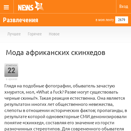
Вход
Развлечения
в мою ленту
2679
Лучшее
Горячее
Новое
Мода африканских скинхедов
отметили
22
в архиве
Глядя на подобные фотографии, обыватель зачастую
хмурится, мол, «What a fuck? Разве могут существовать
черные скины?». Такая реакция естественна. Она является
результатом многих лет общественного невежества,
слепоты в отношении исторических фактов; пропаганды, в
результате которой одновекторные СМИ демонизировали
понятие «скинхед», составляя его значение из горсти
разночинных стереотипов. Для современного обывателя