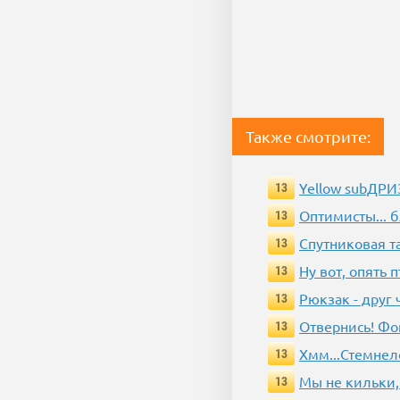
Также смотрите:
Yellow subДР
13
Оптимисты... 
13
Спутниковая т
13
Ну вот, опять 
13
Рюкзак - друг
13
Отвернись! Фо
13
Хмм...Стемнел
13
Мы не кильки,
13