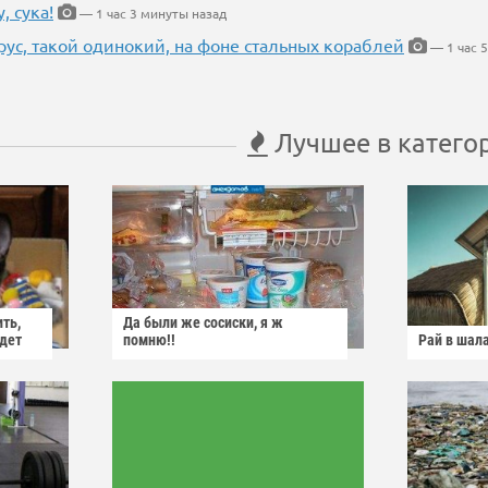
, сука!
— 1 час 3 минуты назад
рус, такой одинокий, на фоне стальных кораблей
— 1 час 5
Лучшее в катего
ить,
Да были же сосиски, я ж
йдет
помню!!
Рай в шал