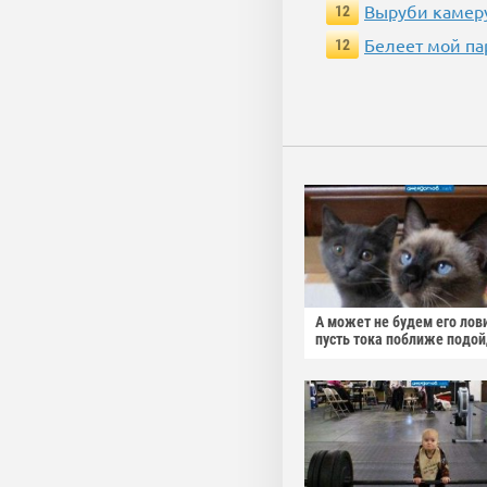
Выруби камеру
12
Белеет мой па
12
А может не будем его лов
пусть тока поближе подо