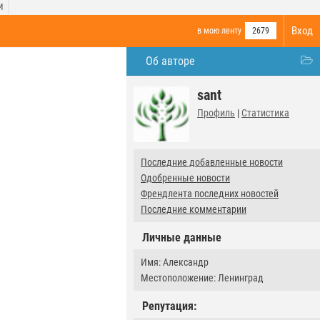
И
Вход
в мою ленту
2679
Об авторе
sant
Профиль
|
Статистика
Последние добавленные новости
Одобренные новости
Френдлента последних новостей
Последние комментарии
Личные данные
Имя: Александр
Местоположение: Ленинград
Репутация: