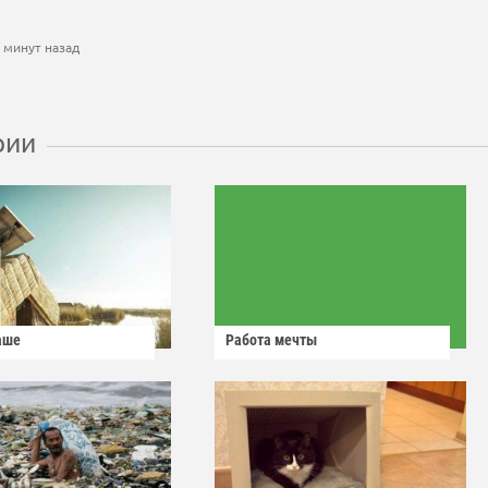
 минут назад
рии
аше
Работа мечты