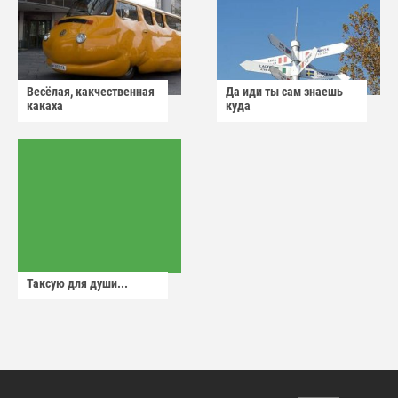
Весёлая, какчественная
Да иди ты сам знаешь
какаха
куда
Таксую для души...