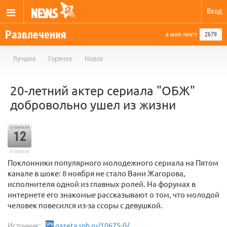
Вход
Развлечения
в мою ленту
2679
Лучшее
Горячее
Новое
20-летний актер сериала "ОБЖ"
добровольно ушел из жизни
отметили
12
в архиве
Поклонники популярного молодежного сериала на Пятом
канале в шоке: 8 ноября не стало Вани Жагорова,
исполнителя одной из главных ролей. На форумах в
интернете его знакомые рассказывают о том, что молодой
человек повесился из-за ссоры с девушкой.
Источник:
gazeta.spb.ru/10675-0/