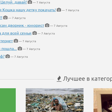
 Целуй, давай!
— 7 Августа
я Кошка нашу детку покачать!
— 7 Августа
!!
— 7 Августа
 сам дворник - юморист
— 7 Августа
а для всей семьи
— 7 Августа
тернет
— 7 Августа
 пошла...
— 7 Августа
еф?
— 7 Августа
Лучшее в катего