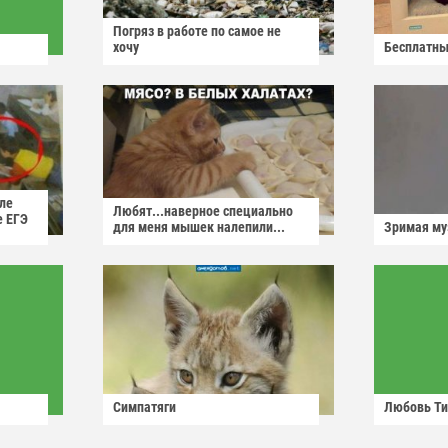
Погряз в работе по самое не
хочу
Бесплатны
ле
Любят...наверное специально
е ЕГЭ
для меня мышек налепили...
Зримая м
Симпатяги
Любовь Ти