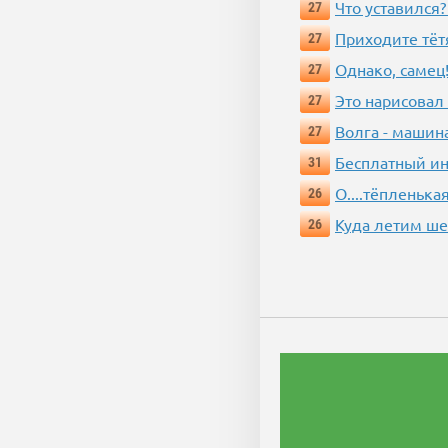
Что уставился?
27
Приходите тёт
27
Однако, самец!
27
Это нарисовал
27
Волга - машин
27
Бесплатный ин
31
О....тёпленькая
26
Куда летим ш
26