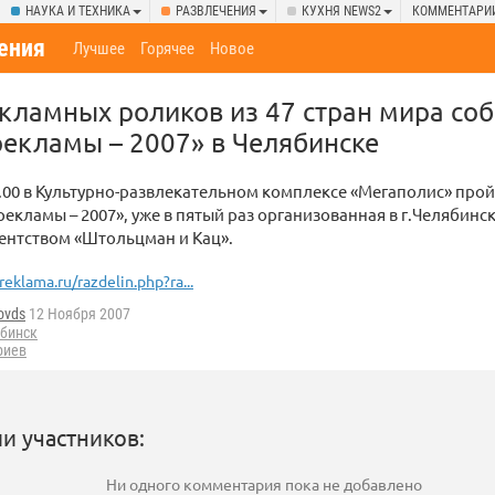
НАУКА И ТЕХНИКА
РАЗВЛЕЧЕНИЯ
КУХНЯ NEWS2
КОММЕНТАРИ
ения
Лучшее
Горячее
Новое
кламных роликов из 47 стран мира соб
екламы – 2007» в Челябинске
2.00 в Культурно-развлекательном комплексе «Мегаполис» про
екламы – 2007», уже в пятый раз организованная в г.Челябинс
ентством «Штольцман и Кац».
reklama.ru/razdelin.php?ra...
ovds
12 Ноября 2007
бинск
риев
и участников:
Ни одного комментария пока не добавлено