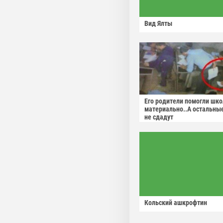
Вид Ялты
Его родители помогли шко
материально..А остальны
не сдадут
Кольский ашкрофтин