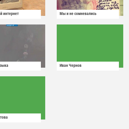
й интернет
Мы и не сомневались
узыка
Иван Чернов
това