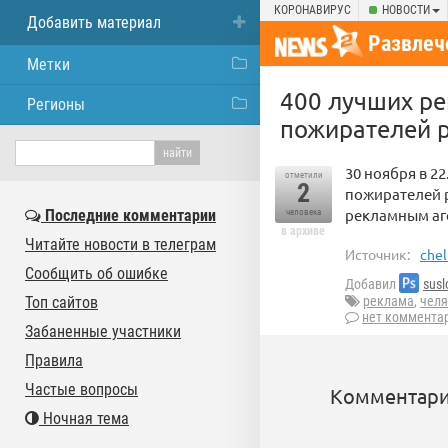
КОРОНАВИРУС
НОВОСТИ
Добавить материал
Развлеч
Метки
400 лучших ре
Регионы
пожирателей р
30 ноября в 2
отметили
2
пожирателей р
рекламным аг
Последние комментарии
человека
в архиве
Читайте новости в телеграм
Источник:
chel
Сообщить об ошибке
Добавил
susl
Топ сайтов
реклама
,
челя
нет коммента
Забаненные участники
Правила
Частые вопросы
Комментари
Ночная тема