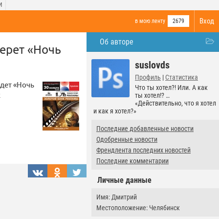
И
Вход
в мою ленту
2679
Об авторе
ерет «Ночь
suslovds
Профиль
|
Статистика
йдет «Ночь
Что ты хотел?! Или. А как
к
ты хотел!? …
«Действительно, что я хотел
и как я хотел?»
Последние добавленные новости
Одобренные новости
Френдлента последних новостей
Последние комментарии
Личные данные
Имя: Дмитрий
Местоположение: Челябинск