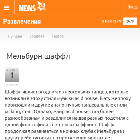
Вход
Развлечения
в мою ленту
2679
Лучшее
Горячее
Новое
Мельбурн шаффл
отметил
1
в архиве
Шаффл является одним из нескольких танцев, которые
возникли в эпоху стиля музыки acid house. В эту же эпоху
произошли и другие аналогичные танцевальные стили
jacking, стэп. Однако, жанр acid house стал более
разнообразным и разделился на два разных подстиля с
одной философией: бэк-стэп и шаффлинг. Шаффл
продолжал развиваться в ночных клубах Мельбурна и
других рейв-тусовках на протяжении многих лет.