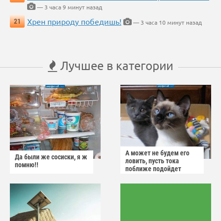
— 3 часа 9 минут назад
Хрен природу победишь!
21
— 3 часа 10 минут назад
Лучшее в категории
А может не будем его
Да были же сосиски, я ж
ловить, пусть тока
помню!!
поближе подойдет