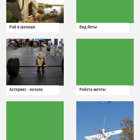
Рай в шалаше
Вид Ялты
Астерикс - начало
Работа мечты