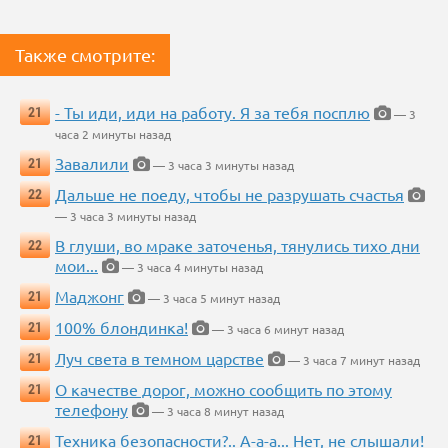
Также смотрите:
- Ты иди, иди на работу. Я за тебя посплю
21
— 3
часа 2 минуты назад
Завалили
21
— 3 часа 3 минуты назад
Дальше не поеду, чтобы не разрушать счастья
22
— 3 часа 3 минуты назад
В глуши, во мраке заточенья, тянулись тихо дни
22
мои...
— 3 часа 4 минуты назад
Маджонг
21
— 3 часа 5 минут назад
100% блондинка!
21
— 3 часа 6 минут назад
Луч света в темном царстве
21
— 3 часа 7 минут назад
О качестве дорог, можно сообщить по этому
21
телефону
— 3 часа 8 минут назад
Техника безопасности?.. А-а-а... Нет, не слышали!
21