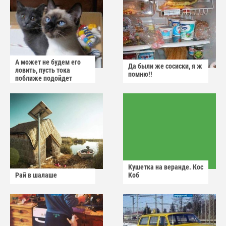
А может не будем его
Да были же сосиски, я ж
ловить, пусть тока
помню!!
поближе подойдет
Кушетка на веранде. Кос
Рай в шалаше
Коб