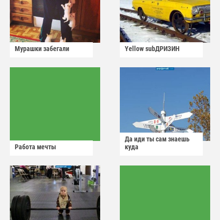
Мурашки забегали
Yellow subДРИЗИН
Да иди ты сам знаешь
Работа мечты
куда