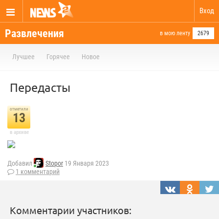
Вход
Развлечения
в мою ленту
2679
Лучшее
Горячее
Новое
Передасты
отметили
13
в архиве
Добавил
Stopor
19 Января 2023
1 комментарий
Комментарии участников: