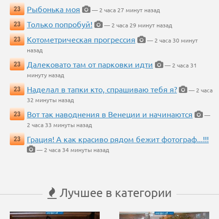
Рыбонька моя
23
— 2 часа 27 минут назад
Только попробуй!
23
— 2 часа 29 минут назад
Котометрическая прогрессия
23
— 2 часа 30 минут
назад
Далековато там от парковки идти
23
— 2 часа 31
минуту назад
Наделал в тапки кто, спрашиваю тебя я?
23
— 2 часа
32 минуты назад
Вот так наводнения в Венеции и начинаются
23
—
2 часа 33 минуты назад
Грация! А как красиво рядом бежит фотограф...!!!
23
— 2 часа 34 минуты назад
Лучшее в категории