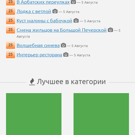
В Арбатских переулках
25
— 5 Августа
Лодка с ветлой
25
— 5 Августа
Куст малины с бабочкой
25
— 5 Августа
Смена жильцов на Большой Печерской
25
— 5
Августа
Волшебная синева
25
— 5 Августа
Интерьер ресторана
25
— 5 Августа
Лучшее в категории