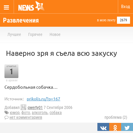
Вход
Развлечения
в мою ленту
2679
Лучшее
Горячее
Новое
Наверно зря я съела всю закуску
отметил
1
в архиве
Сердобольная собачка…
Источник:
prikolis.ru/?p=167
Добавил
qwerty01
7 Сентября 2006
юмор
,
фото
,
алкоголь
,
собака
нет комментариев
проблема (2)