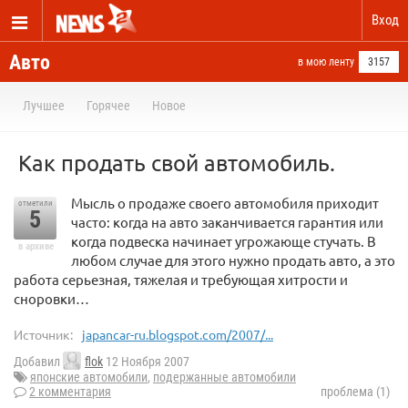
Вход
Авто
в мою ленту
3157
Лучшее
Горячее
Новое
Как продать свой автомобиль.
Мысль о продаже своего автомобиля приходит
отметили
5
часто: когда на авто заканчивается гарантия или
когда подвеска начинает угрожающе стучать. В
в архиве
любом случае для этого нужно продать авто, а это
работа серьезная, тяжелая и требующая хитрости и
сноровки…
Источник:
japancar-ru.blogspot.com/2007/...
Добавил
flok
12 Ноября 2007
японские автомобили
,
подержанные автомобили
2 комментария
проблема (1)